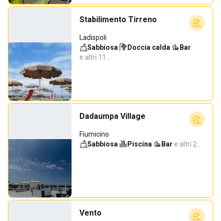
Stabilimento Tirreno
Ladispoli
Sabbiosa
·
Doccia calda
·
Bar
·
e altri 11…
Dadaumpa Village
Fiumicino
Sabbiosa
·
Piscina
·
Bar
·
e altri 2…
Vento