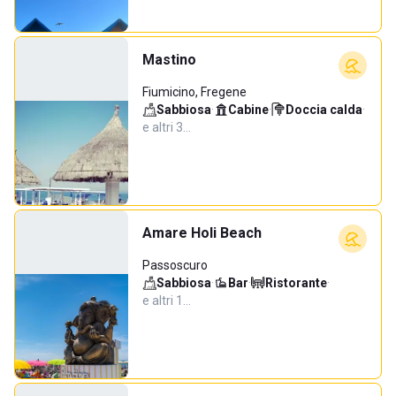
Mastino
Fiumicino, Fregene
Sabbiosa
·
Cabine
·
Doccia calda
·
e altri 3…
Amare Holi Beach
Passoscuro
Sabbiosa
·
Bar
·
Ristorante
·
e altri 1…