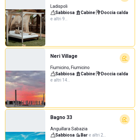
Ladispoli
Sabbiosa
·
Cabine
·
Doccia calda
·
e altri 9…
Neri Village
Fiumicino, Fiumicino
Sabbiosa
·
Cabine
·
Doccia calda
·
e altri 14…
Bagno 33
Anguillara Sabazia
Sabbiosa
·
Bar
·
e altri 2…