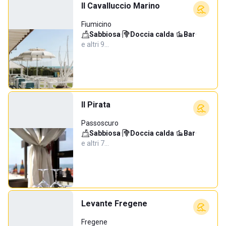
Il Cavalluccio Marino
Fiumicino
Sabbiosa
·
Doccia calda
·
Bar
·
e altri 9…
Il Pirata
Passoscuro
Sabbiosa
·
Doccia calda
·
Bar
·
e altri 7…
Levante Fregene
Fregene