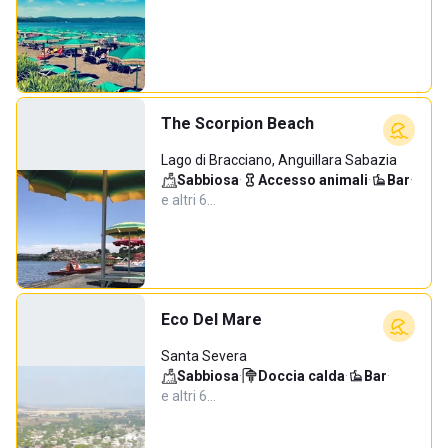
The Scorpion Beach
Lago di Bracciano, Anguillara Sabazia
Sabbiosa
·
Accesso animali
·
Bar
·
e altri 6…
Eco Del Mare
Santa Severa
Sabbiosa
·
Doccia calda
·
Bar
·
e altri 6…