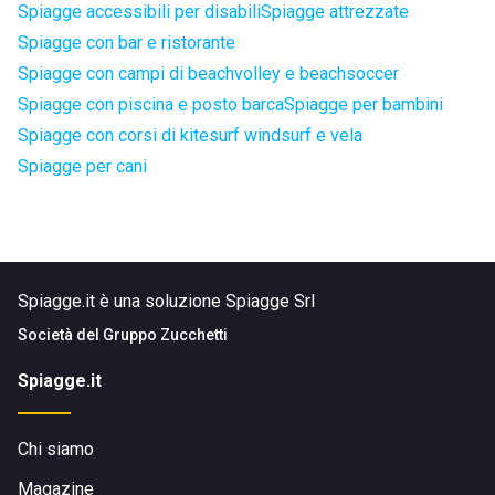
Spiagge accessibili per disabili
Spiagge attrezzate
Spiagge con bar e ristorante
Spiagge con campi di beachvolley e beachsoccer
Spiagge con piscina e posto barca
Spiagge per bambini
Spiagge con corsi di kitesurf windsurf e vela
Spiagge per cani
Spiagge.it è una soluzione Spiagge Srl
Società del
Gruppo Zucchetti
Spiagge.it
Chi siamo
Magazine