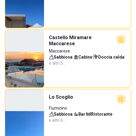
Castello Miramare
Maccarese
Maccarese
Sabbiosa
·
Cabine
·
Doccia calda
·
e altri 5…
Lo Scoglio
Fiumicino
Sabbiosa
·
Bar
·
Ristorante
·
e altri 6…