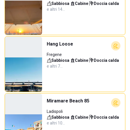
Sabbiosa
·
Cabine
·
Doccia calda
·
e altri 14…
Hang Loose
Fregene
Sabbiosa
·
Cabine
·
Doccia calda
·
e altri 7…
Miramare Beach 85
Ladispoli
Sabbiosa
·
Cabine
·
Doccia calda
·
e altri 10…