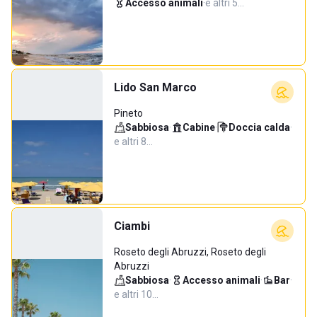
Accesso animali
·
e altri 5…
Lido San Marco
Pineto
Sabbiosa
·
Cabine
·
Doccia calda
·
e altri 8…
Ciambi
Roseto degli Abruzzi, Roseto degli
Abruzzi
Sabbiosa
·
Accesso animali
·
Bar
·
e altri 10…