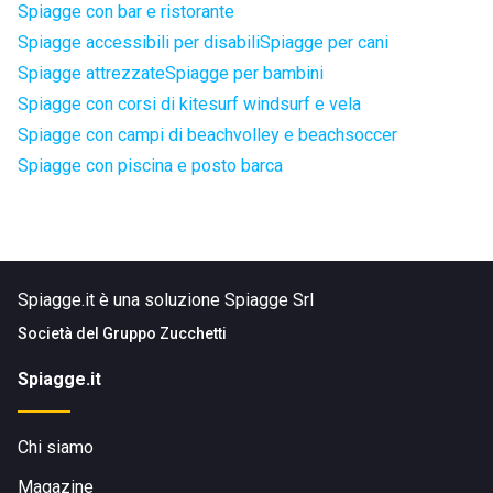
Spiagge con bar e ristorante
Spiagge accessibili per disabili
Spiagge per cani
Spiagge attrezzate
Spiagge per bambini
Spiagge con corsi di kitesurf windsurf e vela
Spiagge con campi di beachvolley e beachsoccer
Spiagge con piscina e posto barca
Spiagge.it è una soluzione Spiagge Srl
Società del
Gruppo Zucchetti
Spiagge.it
Chi siamo
Magazine