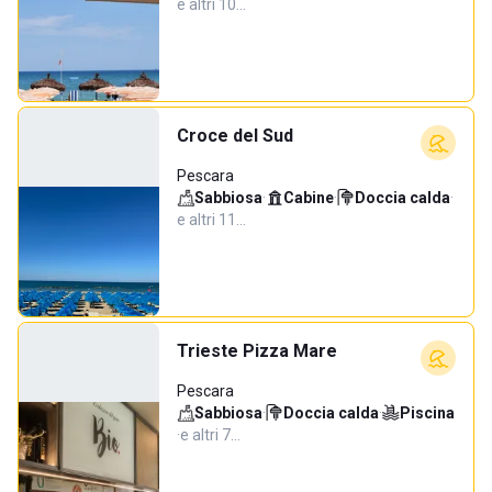
e altri 10…
Croce del Sud
Pescara
Sabbiosa
·
Cabine
·
Doccia calda
·
e altri 11…
Trieste Pizza Mare
Pescara
Sabbiosa
·
Doccia calda
·
Piscina
·
e altri 7…