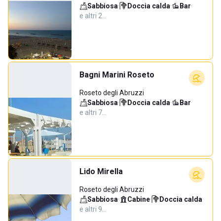
Sabbiosa
·
Doccia calda
·
Bar
·
e altri 2…
Bagni Marini Roseto
Roseto degli Abruzzi
Sabbiosa
·
Doccia calda
·
Bar
·
e altri 7…
Lido Mirella
Roseto degli Abruzzi
Sabbiosa
·
Cabine
·
Doccia calda
·
e altri 9…