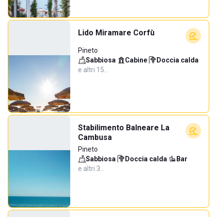
Lido Miramare Corfù
Pineto
Sabbiosa
·
Cabine
·
Doccia calda
·
e altri 15…
Stabilimento Balneare La
Cambusa
Pineto
Sabbiosa
·
Doccia calda
·
Bar
·
e altri 3…