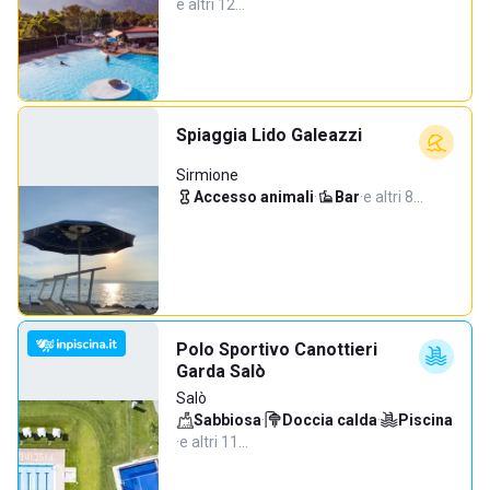
e altri 12…
Spiaggia Lido Galeazzi
Sirmione
Accesso animali
·
Bar
·
e altri 8…
Polo Sportivo Canottieri
Garda Salò
Salò
Sabbiosa
·
Doccia calda
·
Piscina
·
e altri 11…