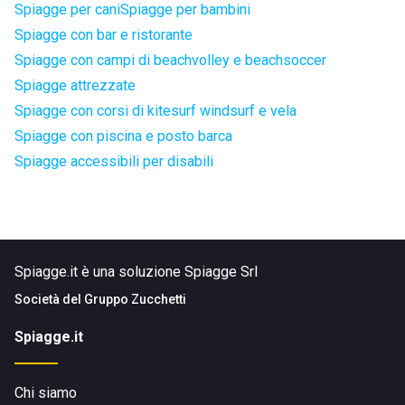
Spiagge per cani
Spiagge per bambini
Spiagge con bar e ristorante
Spiagge con campi di beachvolley e beachsoccer
Spiagge attrezzate
Spiagge con corsi di kitesurf windsurf e vela
Spiagge con piscina e posto barca
Spiagge accessibili per disabili
Spiagge.it è una soluzione Spiagge Srl
Società del
Gruppo Zucchetti
Spiagge.it
Chi siamo