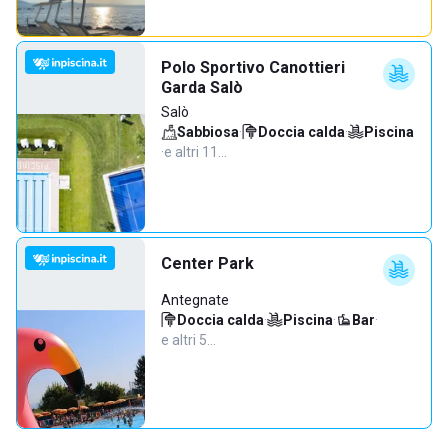
Polo Sportivo Canottieri
Garda Salò
Salò
Sabbiosa
·
Doccia calda
·
Piscina
·
e altri 11…
Center Park
Antegnate
Doccia calda
·
Piscina
·
Bar
·
e altri 5…