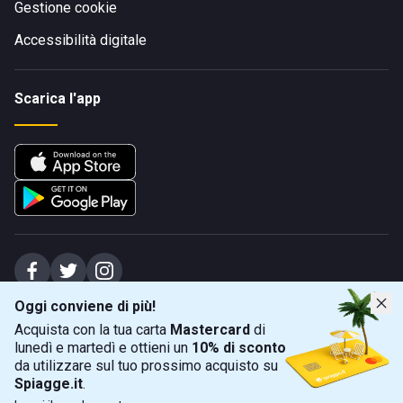
Gestione cookie
Accessibilità digitale
Scarica l'app
Oggi conviene di più!
Spiagge Srl - Sede legale: Via Marecchiese 48, 47923 Rimini (RN), IT -
Acquista con la tua carta
Mastercard
di
capitale sociale Euro 31245,57 - Iscritta al registro delle imprese di Rimini
lunedì e martedì e ottieni un
10% di sconto
Sede operativa: Via Flaminia 180, 47924 Rimini (RN), IT
-
+39 0541 772375
-
info@spiagge.it
- p.i./c.f. 04536640404
da utilizzare sul tuo prossimo acquisto su
Spiagge.it
.
Mappa
Filtra
©
2026
Spiagge Srl. Tutti i diritti riservati.