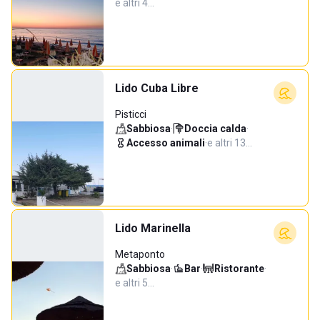
e altri 4…
Lido Cuba Libre
Pisticci
Sabbiosa
·
Doccia calda
·
Accesso animali
·
e altri 13…
Lido Marinella
Metaponto
Sabbiosa
·
Bar
·
Ristorante
·
e altri 5…