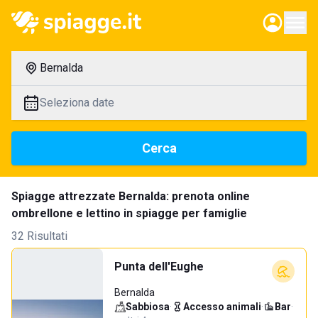
Bernalda
Seleziona date
Cerca
Spiagge attrezzate Bernalda: prenota online
ombrellone e lettino in spiagge per famiglie
32 Risultati
Punta dell'Eughe
Bernalda
Sabbiosa
·
Accesso animali
·
Bar
·