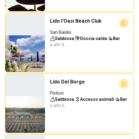
Lido l'Oasi Beach Club
San Basilio
Sabbiosa
·
Doccia calda
·
Bar
·
e altri 4…
Lido Del Borgo
Pisticci
Sabbiosa
·
Accesso animali
·
Bar
·
e altri 6…