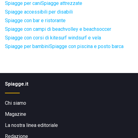
Spiagge per cani
Spiagge attrezzate
Spiagge accessibili per disabili
Spiagge con bar e ristorante
Spiagge con campi di beachvolley e beachsoccer
Spiagge con corsi di kitesurf windsurf e vela
Spiagge per bambini
Spiagge con piscina e posto barca
Spiagge.it
Chi siamo
Magazine
La nostra linea editoriale
Redazione