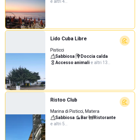
e altri 4…
Lido Cuba Libre
Pisticci
Sabbiosa
·
Doccia calda
·
Accesso animali
·
e altri 13…
Ristoo Club
Marina di Pisticci, Matera
Sabbiosa
·
Bar
·
Ristorante
·
e altri 5…