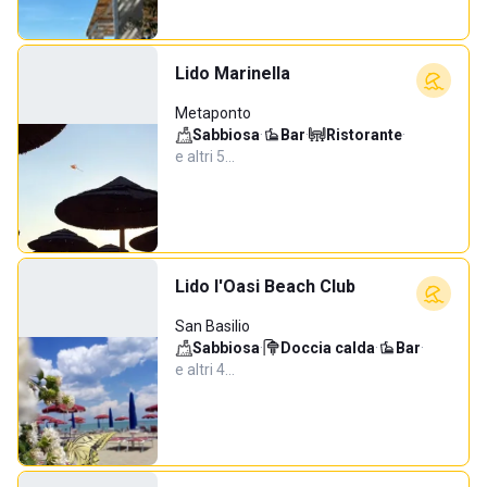
Lido Marinella
Metaponto
Sabbiosa
·
Bar
·
Ristorante
·
e altri 5…
Lido l'Oasi Beach Club
San Basilio
Sabbiosa
·
Doccia calda
·
Bar
·
e altri 4…