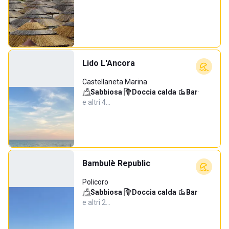
Lido L'Ancora
Castellaneta Marina
Sabbiosa
·
Doccia calda
·
Bar
·
e altri 4…
Bambulè Republic
Policoro
Sabbiosa
·
Doccia calda
·
Bar
·
e altri 2…