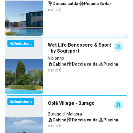
Doccia calda
·
Piscina
·
Bar
·
e altri 5…
Wet Life Benessere & Sport
- by Sogisport
Nibionno
Cabine
·
Doccia calda
·
Piscina
·
e altri 8…
Oplà Village - Burago
Burago di Molgora
Cabine
·
Doccia calda
·
Piscina
·
e altri 5…