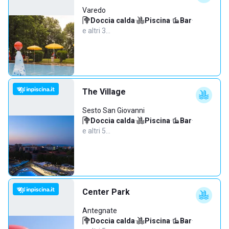
Varedo
Doccia calda
·
Piscina
·
Bar
·
e altri 3…
The Village
Sesto San Giovanni
Doccia calda
·
Piscina
·
Bar
·
e altri 5…
Center Park
Antegnate
Doccia calda
·
Piscina
·
Bar
·