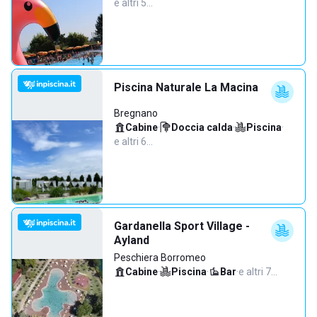
e altri 5…
Piscina Naturale La Macina
Bregnano
Cabine
·
Doccia calda
·
Piscina
·
e altri 6…
Gardanella Sport Village -
Ayland
Peschiera Borromeo
Cabine
·
Piscina
·
Bar
·
e altri 7…