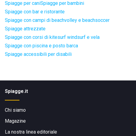
Spiagge per cani
Spiagge per bambini
Spiagge con bar e ristorante
Spiagge con campi di beachvolley e beachsoccer
Spiagge attrezzate
Spiagge con corsi di kitesurf windsurf e vela
Spiagge con piscina e posto barca
Spiagge accessibili per disabili
Spiagge.it
Chi siamo
Magazine
La nostra linea editoriale