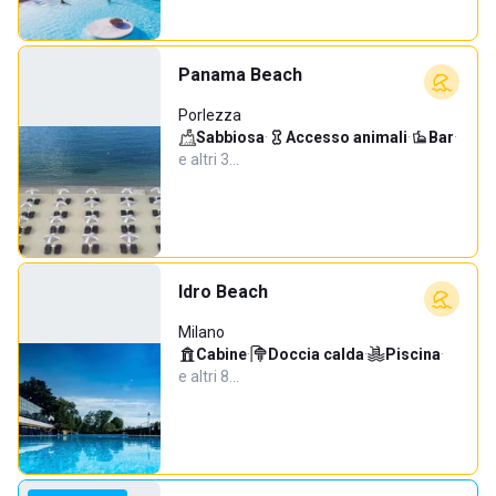
Panama Beach
Porlezza
Sabbiosa
·
Accesso animali
·
Bar
·
e altri 3…
Idro Beach
Milano
Cabine
·
Doccia calda
·
Piscina
·
e altri 8…