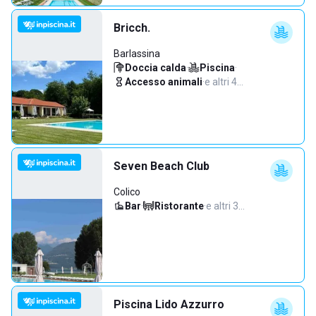
Bricch.
Barlassina
Doccia calda
·
Piscina
·
Accesso animali
·
e altri 4…
Seven Beach Club
Colico
Bar
·
Ristorante
·
e altri 3…
Piscina Lido Azzurro