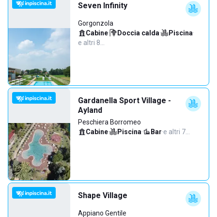
Seven Infinity
Gorgonzola
Cabine
·
Doccia calda
·
Piscina
·
e altri 8…
Gardanella Sport Village -
Ayland
Peschiera Borromeo
Cabine
·
Piscina
·
Bar
·
e altri 7…
Shape Village
Appiano Gentile