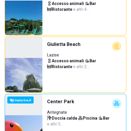
Accesso animali
·
Bar
·
Ristorante
·
e altri 4…
Giulietta Beach
Lazise
Accesso animali
·
Bar
·
Ristorante
·
e altri 2…
Center Park
Antegnate
Doccia calda
·
Piscina
·
Bar
·
e altri 5…