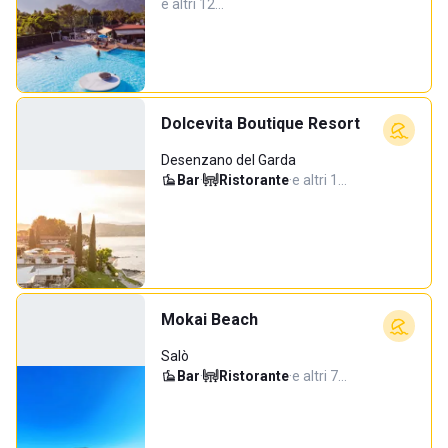
e altri 12…
Dolcevita Boutique Resort
Desenzano del Garda
Bar
·
Ristorante
·
e altri 1…
Mokai Beach
Salò
Bar
·
Ristorante
·
e altri 7…