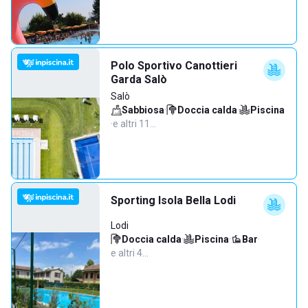
Polo Sportivo Canottieri
Garda Salò
Salò
Sabbiosa
·
Doccia calda
·
Piscina
·
e altri 11…
Sporting Isola Bella Lodi
Lodi
Doccia calda
·
Piscina
·
Bar
·
e altri 4…