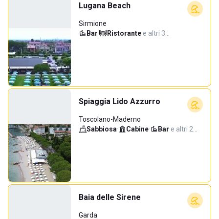
Lugana Beach
Sirmione
Bar
·
Ristorante
·
e altri 3…
Spiaggia Lido Azzurro
Toscolano-Maderno
Sabbiosa
·
Cabine
·
Bar
·
e altri 2…
Baia delle Sirene
Garda