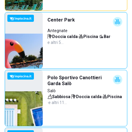
Center Park
Antegnate
Doccia calda
·
Piscina
·
Bar
·
e altri 5…
Polo Sportivo Canottieri
Garda Salò
Salò
Sabbiosa
·
Doccia calda
·
Piscina
·
e altri 11…