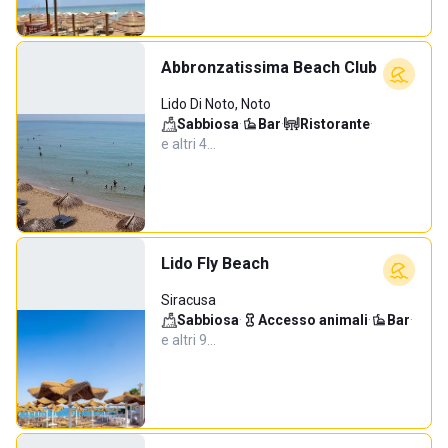
Abbronzatissima Beach Club
Lido Di Noto, Noto
Sabbiosa
·
Bar
·
Ristorante
·
e altri 4…
Lido Fly Beach
Siracusa
Sabbiosa
·
Accesso animali
·
Bar
·
e altri 9…