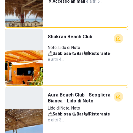
Accesso animali
·
e altri 5…
Shukran Beach Club
Noto, Lido di Noto
Sabbiosa
·
Bar
·
Ristorante
·
e altri 4…
Aura Beach Club - Scogliera
Bianca - Lido di Noto
Lido di Noto, Noto
Sabbiosa
·
Bar
·
Ristorante
·
e altri 3…