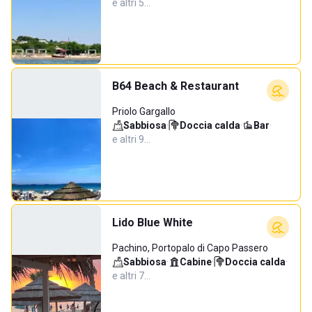
e altri 5…
B64 Beach & Restaurant
Priolo Gargallo
Sabbiosa
·
Doccia calda
·
Bar
·
e altri 9…
Lido Blue White
Pachino, Portopalo di Capo Passero
Sabbiosa
·
Cabine
·
Doccia calda
·
e altri 7…