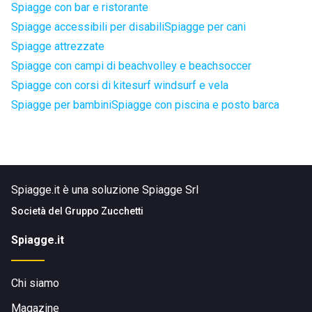
Spiagge con bar e ristorante
Spiagge accessibili per disabili
Spiagge per cani
Spiagge attrezzate
Spiagge con campi di beachvolley e beachsoccer
Spiagge con corsi di kitesurf windsurf e vela
Spiagge per bambini
Spiagge con piscina e posto barca
Spiagge.it è una soluzione Spiagge Srl
Società del
Gruppo Zucchetti
Spiagge.it
Chi siamo
Magazine