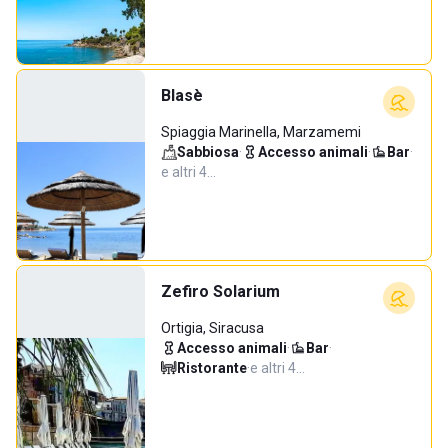
Blasè
Spiaggia Marinella, Marzamemi
Sabbiosa
·
Accesso animali
·
Bar
·
e altri 4…
Zefiro Solarium
Ortigia, Siracusa
Accesso animali
·
Bar
·
Ristorante
·
e altri 4…