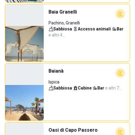
Baia Granelli
Pachino, Granelli
Sabbiosa
·
Accesso animali
·
Bar
·
e altri 4…
Baianà
Ispica
Sabbiosa
·
Cabine
·
Bar
·
e altri 7…
Oasi di Capo Passero