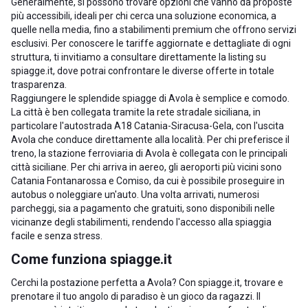
Generalmente, si possono trovare opzioni che vanno da proposte
più accessibili, ideali per chi cerca una soluzione economica, a
quelle nella media, fino a stabilimenti premium che offrono servizi
esclusivi. Per conoscere le tariffe aggiornate e dettagliate di ogni
struttura, ti invitiamo a consultare direttamente la listing su
spiagge.it, dove potrai confrontare le diverse offerte in totale
trasparenza.
Raggiungere le splendide spiagge di Avola è semplice e comodo.
La città è ben collegata tramite la rete stradale siciliana, in
particolare l'autostrada A18 Catania-Siracusa-Gela, con l'uscita
Avola che conduce direttamente alla località. Per chi preferisce il
treno, la stazione ferroviaria di Avola è collegata con le principali
città siciliane. Per chi arriva in aereo, gli aeroporti più vicini sono
Catania Fontanarossa e Comiso, da cui è possibile proseguire in
autobus o noleggiare un'auto. Una volta arrivati, numerosi
parcheggi, sia a pagamento che gratuiti, sono disponibili nelle
vicinanze degli stabilimenti, rendendo l'accesso alla spiaggia
facile e senza stress.
Come funziona spiagge.it
Cerchi la postazione perfetta a Avola? Con spiagge.it, trovare e
prenotare il tuo angolo di paradiso è un gioco da ragazzi. Il