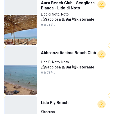
Aura Beach Club - Scogliera
Bianca - Lido di Noto
Lido di Noto, Noto
Sabbiosa
·
Bar
·
Ristorante
·
e altri 3…
Abbronzatissima Beach Club
Lido Di Noto, Noto
Sabbiosa
·
Bar
·
Ristorante
·
e altri 4…
Lido Fly Beach
Siracusa