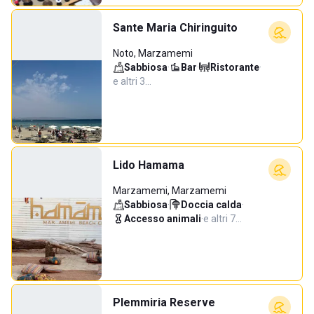
Sante Maria Chiringuito
Noto, Marzamemi
Sabbiosa
·
Bar
·
Ristorante
·
e altri 3…
Lido Hamama
Marzamemi, Marzamemi
Sabbiosa
·
Doccia calda
·
Accesso animali
·
e altri 7…
Plemmiria Reserve