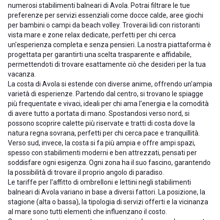
numerosi stabilimenti balneari di Avola. Potrai filtrare le tue
preferenze per servizi essenziali come docce calde, aree giochi
per bambini o campi da beach volley. Troverai lidi con ristoranti
vista mare e zone relax dedicate, perfetti per chi cerca
un'esperienza completa e senza pensieri. La nostra piattaforma è
progettata per garantirti una scelta trasparente e affidabile,
permettendoti di trovare esattamente ciò che desideri per la tua
vacanza.
La costa di Avola si estende con diverse anime, offrendo un'ampia
varietà di esperienze. Partendo dal centro, si trovano le spiagge
più frequentate e vivaci, ideali per chi ama l'energia e la comodità
di avere tutto a portata di mano. Spostandosi verso nord, si
possono scoprire calette più riservate e tratti di costa dove la
natura regna sovrana, perfetti per chi cerca pace e tranquillità.
Verso sud, invece, la costa si fa più ampia e offre ampi spazi,
spesso con stabilimenti moderni e ben attrezzati, pensati per
soddisfare ogni esigenza. Ogni zona ha il suo fascino, garantendo
la possibilità di trovare il proprio angolo di paradiso.
Le tariffe per l'affitto di ombrelloni e lettini negli stabilimenti
balneari di Avola variano in base a diversi fattori. La posizione, la
stagione (alta o bassa), la tipologia di servizi offerti e la vicinanza
al mare sono tutti elementi che influenzano il costo.