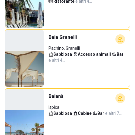
Ristorante
·
e altri 4…
Baia Granelli
Pachino, Granelli
Sabbiosa
·
Accesso animali
·
Bar
·
e altri 4…
Baianà
Ispica
Sabbiosa
·
Cabine
·
Bar
·
e altri 7…