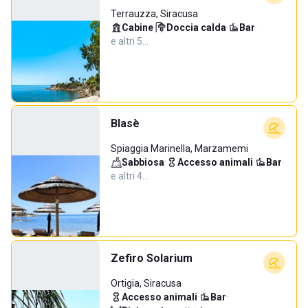
Terrauzza, Siracusa
Cabine
·
Doccia calda
·
Bar
·
e altri 5…
Blasè
Spiaggia Marinella, Marzamemi
Sabbiosa
·
Accesso animali
·
Bar
·
e altri 4…
Zefiro Solarium
Ortigia, Siracusa
Accesso animali
·
Bar
·