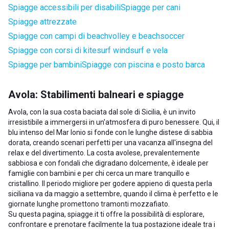
Spiagge accessibili per disabili
Spiagge per cani
Spiagge attrezzate
Spiagge con campi di beachvolley e beachsoccer
Spiagge con corsi di kitesurf windsurf e vela
Spiagge per bambini
Spiagge con piscina e posto barca
Avola: Stabilimenti balneari e spiagge
Avola, con la sua costa baciata dal sole di Sicilia, è un invito
irresistibile a immergersi in un'atmosfera di puro benessere. Qui, il
blu intenso del Mar Ionio si fonde con le lunghe distese di sabbia
dorata, creando scenari perfetti per una vacanza all'insegna del
relax e del divertimento. La costa avolese, prevalentemente
sabbiosa e con fondali che digradano dolcemente, è ideale per
famiglie con bambini e per chi cerca un mare tranquillo e
cristallino. Il periodo migliore per godere appieno di questa perla
siciliana va da maggio a settembre, quando il clima è perfetto e le
giornate lunghe promettono tramonti mozzafiato.
Su questa pagina, spiagge.it ti offre la possibilità di esplorare,
confrontare e prenotare facilmente la tua postazione ideale tra i