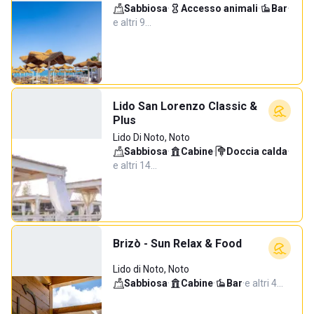
Sabbiosa
·
Accesso animali
·
Bar
·
e altri 9…
Lido San Lorenzo Classic &
Plus
Lido Di Noto, Noto
Sabbiosa
·
Cabine
·
Doccia calda
·
e altri 14…
Brizò - Sun Relax & Food
Lido di Noto, Noto
Sabbiosa
·
Cabine
·
Bar
·
e altri 4…