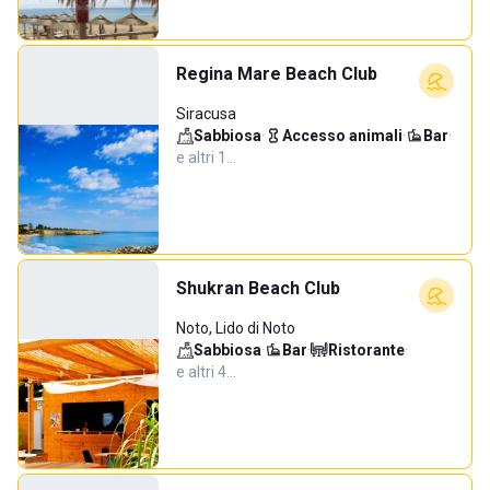
Regina Mare Beach Club
Siracusa
Sabbiosa
·
Accesso animali
·
Bar
·
e altri 1…
Shukran Beach Club
Noto, Lido di Noto
Sabbiosa
·
Bar
·
Ristorante
·
e altri 4…