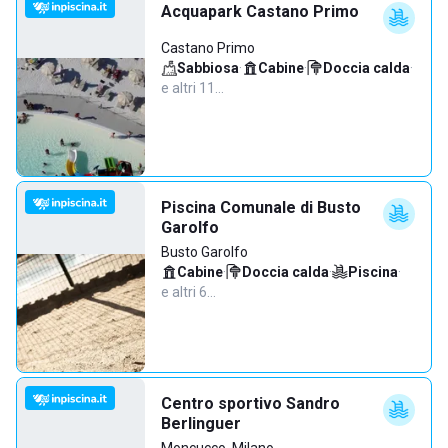
Acquapark Castano Primo
Castano Primo
Sabbiosa
·
Cabine
·
Doccia calda
·
e altri 11…
Piscina Comunale di Busto
Garolfo
Busto Garolfo
Cabine
·
Doccia calda
·
Piscina
·
e altri 6…
Centro sportivo Sandro
Berlinguer