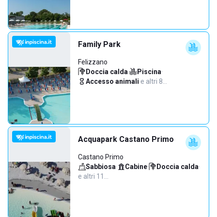
Family Park
Felizzano
Doccia calda
·
Piscina
·
Accesso animali
·
e altri 8…
Acquapark Castano Primo
Castano Primo
Sabbiosa
·
Cabine
·
Doccia calda
·
e altri 11…