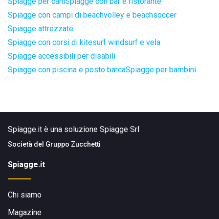
Spiagge per cani
Spiagge con bar e ristorante
Spiagge con campi di beachvolley e beachsoccer
Spiagge attrezzate
Spiagge con corsi di kitesurf windsurf e vela
Spiagge accessibili per disabili
Spiagge con piscina e posto barca
Spiagge per bambini
Spiagge.it è una soluzione Spiagge Srl
Società del
Gruppo Zucchetti
Spiagge.it
Chi siamo
Magazine