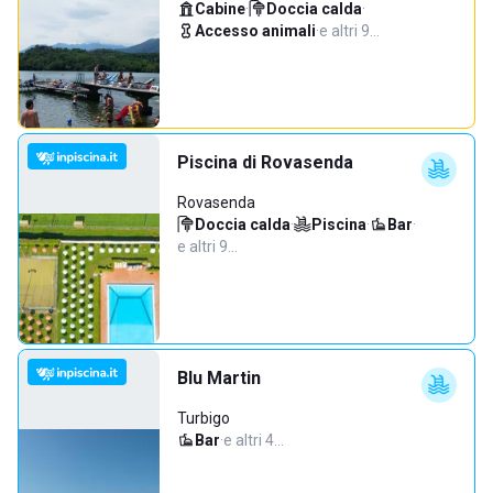
Cabine
·
Doccia calda
·
Accesso animali
·
e altri 9…
Piscina di Rovasenda
Rovasenda
Doccia calda
·
Piscina
·
Bar
·
e altri 9…
Blu Martin
Turbigo
Bar
·
e altri 4…