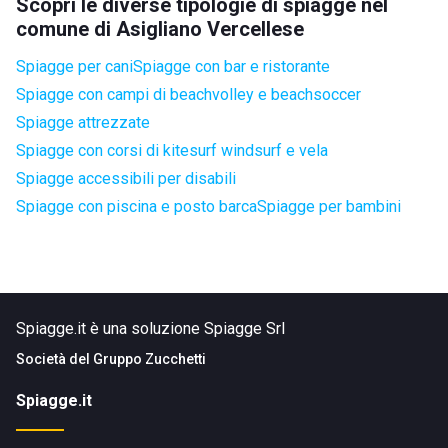
Scopri le diverse tipologie di spiagge nel
comune di Asigliano Vercellese
Spiagge per cani
Spiagge con bar e ristorante
Spiagge con campi di beachvolley e beachsoccer
Spiagge attrezzate
Spiagge con corsi di kitesurf windsurf e vela
Spiagge accessibili per disabili
Spiagge con piscina e posto barca
Spiagge per bambini
Spiagge.it è una soluzione Spiagge Srl
Società del
Gruppo Zucchetti
Spiagge.it