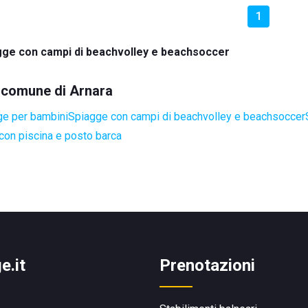
1
gge con campi di beachvolley e beachsoccer
l comune di Arnara
ge per bambini
Spiagge con campi di beachvolley e beachsoccer
con piscina e posto barca
e.it
Prenotazioni