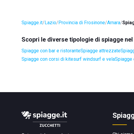
Spiagge.it
Lazio
Provincia di Frosinone
Arnara
Spia
Scopri le diverse tipologie di spiagge ne
Spiagge con bar e ristorante
Spiagge attrezzate
Spiag
Spiagge con corsi di kitesurf windsurf e vela
Spiagge 
Spiagg