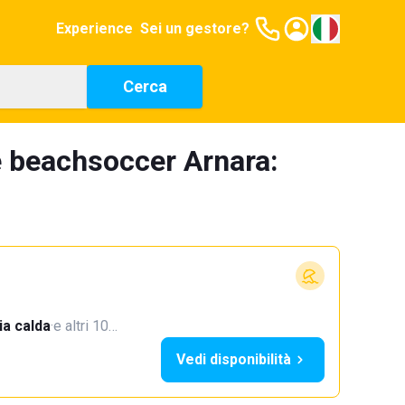
Experience
Sei un gestore?
Cerca
e beachsoccer Arnara:
a calda
·
e altri 10…
Vedi disponibilità