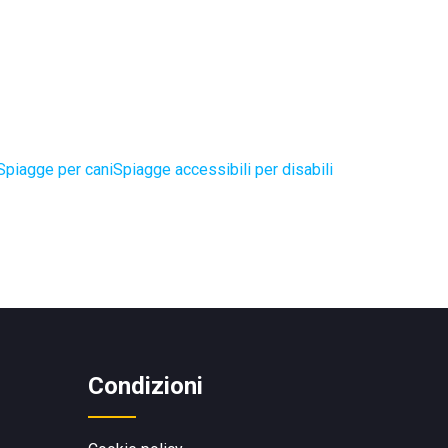
Spiagge per cani
Spiagge accessibili per disabili
Condizioni