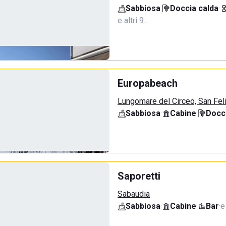
Sabbiosa
·
Doccia calda
·
e altri 9…
Europabeach
Lungomare del Circeo, San Fel
Sabbiosa
·
Cabine
·
Docci
Saporetti
Sabaudia
Sabbiosa
·
Cabine
·
Bar
·
e