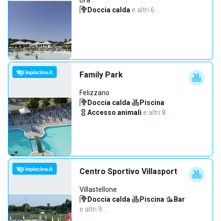
Bra
Doccia calda
·
e altri 6…
Family Park
Felizzano
Doccia calda
·
Piscina
·
Accesso animali
·
e altri 8…
Centro Sportivo Villasport
Villastellone
Doccia calda
·
Piscina
·
Bar
·
e altri 9…