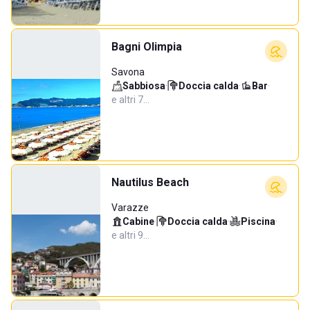
Bagni Olimpia
Savona
Sabbiosa
·
Doccia calda
·
Bar
·
e altri 7…
Nautilus Beach
Varazze
Cabine
·
Doccia calda
·
Piscina
·
e altri 9…