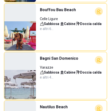
Bouffou Bau Beach
Celle Ligure
Sabbiosa
·
Cabine
·
Doccia calda
·
e altri 6…
Bagni San Domenico
Varazze
Sabbiosa
·
Cabine
·
Doccia calda
·
e altri 4…
Nautilus Beach