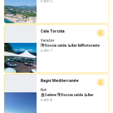
e altri 5…
Cala Torcida
Varazze
Doccia calda
·
Bar
·
Ristorante
·
e altri 7…
Bagni Mediterranée
Noli
Cabine
·
Doccia calda
·
Bar
·
e altri 8…