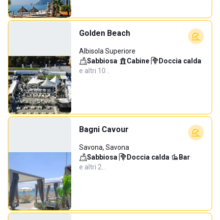
Golden Beach
Albisola Superiore
Sabbiosa
·
Cabine
·
Doccia calda
·
e altri 10…
Bagni Cavour
Savona, Savona
Sabbiosa
·
Doccia calda
·
Bar
·
e altri 2…