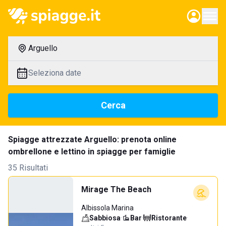
Arguello
Seleziona date
Cerca
Spiagge attrezzate Arguello: prenota online
ombrellone e lettino in spiagge per famiglie
35 Risultati
Mirage The Beach
Albissola Marina
Sabbiosa
·
Bar
·
Ristorante
·