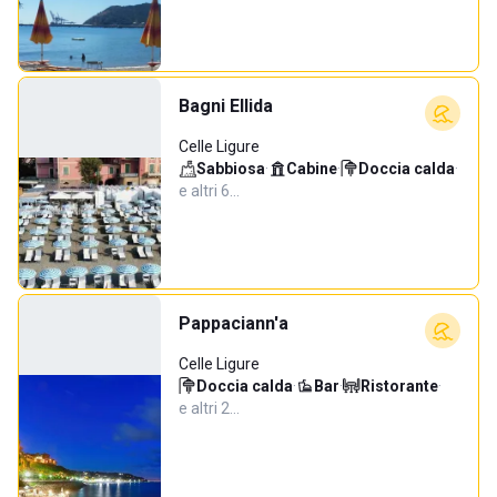
Bagni Ellida
Celle Ligure
Sabbiosa
·
Cabine
·
Doccia calda
·
e altri 6…
Pappaciann'a
Celle Ligure
Doccia calda
·
Bar
·
Ristorante
·
e altri 2…