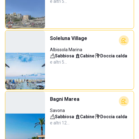
e altri 5…
Soleluna Village
Albissola Marina
Sabbiosa
·
Cabine
·
Doccia calda
·
e altri 5…
Bagni Marea
Savona
Sabbiosa
·
Cabine
·
Doccia calda
·
e altri 12…