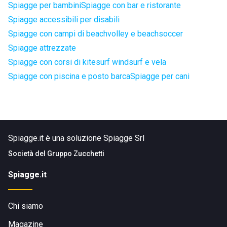
Spiagge per bambini
Spiagge con bar e ristorante
Spiagge accessibili per disabili
Spiagge con campi di beachvolley e beachsoccer
Spiagge attrezzate
Spiagge con corsi di kitesurf windsurf e vela
Spiagge con piscina e posto barca
Spiagge per cani
Spiagge.it è una soluzione Spiagge Srl
Società del
Gruppo Zucchetti
Spiagge.it
Chi siamo
Magazine