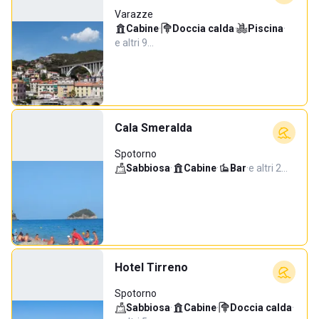
Varazze
Cabine
·
Doccia calda
·
Piscina
·
e altri 9…
Cala Smeralda
Spotorno
Sabbiosa
·
Cabine
·
Bar
·
e altri 2…
Hotel Tirreno
Spotorno
Sabbiosa
·
Cabine
·
Doccia calda
·