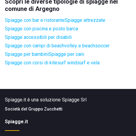
Scopri le diverse tipologie di spiagge nel
comune di Argegno
Spiagge con bar e ristorante
Spiagge attrezzate
Spiagge con piscina e posto barca
Spiagge accessibili per disabili
Spiagge con campi di beachvolley e beachsoccer
Spiagge per bambini
Spiagge per cani
Spiagge con corsi di kitesurf windsurf e vela
Spiagge.it è una soluzione Spiagge Srl
Società del
Gruppo Zucchetti
Spiagge.it