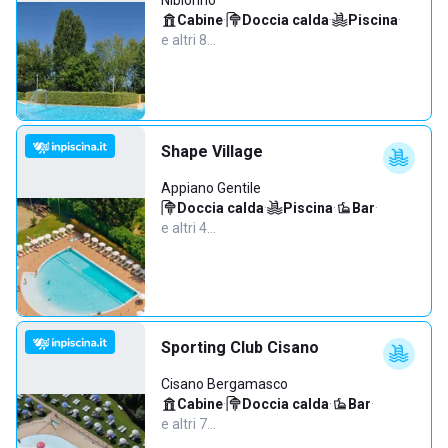
Nibionno
Cabine
·
Doccia calda
·
Piscina
·
e altri 8…
Shape Village
Appiano Gentile
Doccia calda
·
Piscina
·
Bar
·
e altri 4…
Sporting Club Cisano
Cisano Bergamasco
Cabine
·
Doccia calda
·
Bar
·
e altri 7…