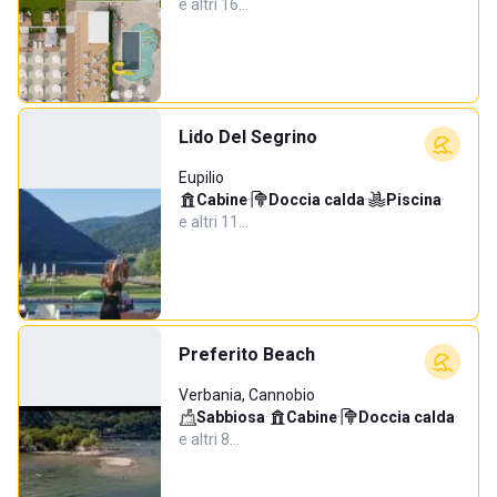
e altri 16…
Lido Del Segrino
Eupilio
Cabine
·
Doccia calda
·
Piscina
·
e altri 11…
Preferito Beach
Verbania, Cannobio
Sabbiosa
·
Cabine
·
Doccia calda
·
e altri 8…