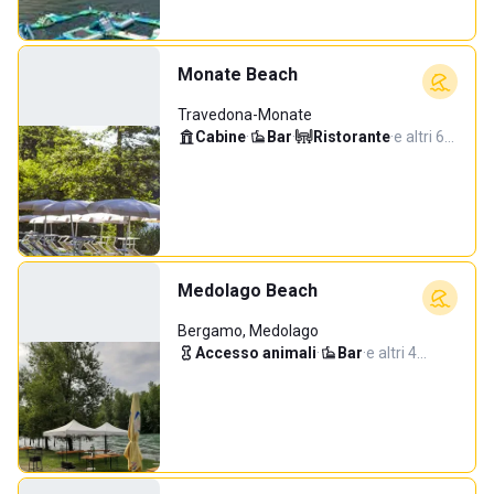
Monate Beach
Travedona-Monate
Cabine
·
Bar
·
Ristorante
·
e altri 6…
Medolago Beach
Bergamo, Medolago
Accesso animali
·
Bar
·
e altri 4…