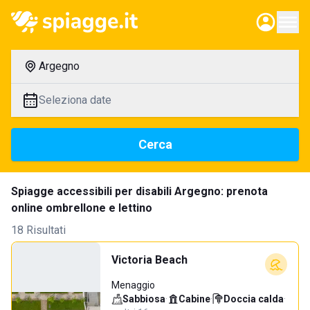
Argegno
Seleziona date
Cerca
Spiagge accessibili per disabili Argegno: prenota
online ombrellone e lettino
18 Risultati
Victoria Beach
Menaggio
Sabbiosa
·
Cabine
·
Doccia calda
·