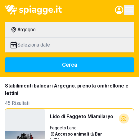
Argegno
Seleziona date
Cerca
Stabilimenti balneari Argegno: prenota ombrellone e
lettini
45 Risultati
Lido di Faggeto Miamilaryo
Faggeto Lario
Accesso animali
·
Bar
·