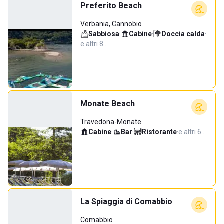
Preferito Beach
Verbania, Cannobio
Sabbiosa
·
Cabine
·
Doccia calda
·
e altri 8…
Monate Beach
Travedona-Monate
Cabine
·
Bar
·
Ristorante
·
e altri 6…
La Spiaggia di Comabbio
Comabbio