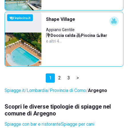
Shape Village
Appiano Gentile
Doccia calda
·
Piscina
·
Bar
·
e altri 4…
1
2
3
>
Spiagge.it
Lombardia
Provincia di Como
Argegno
Scopri le diverse tipologie di spiagge nel
comune di Argegno
Spiagge con bar e ristorante
Spiagge per cani