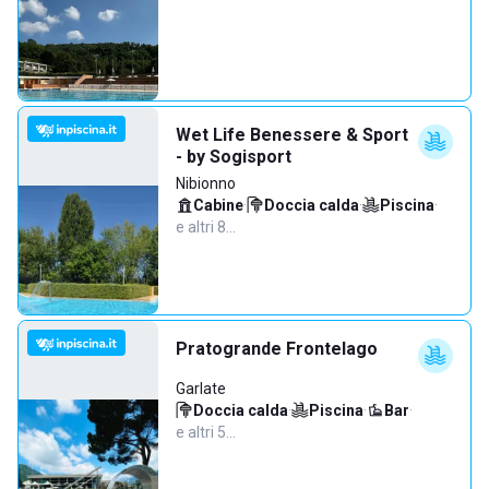
Wet Life Benessere & Sport
- by Sogisport
Nibionno
Cabine
·
Doccia calda
·
Piscina
·
e altri 8…
Pratogrande Frontelago
Garlate
Doccia calda
·
Piscina
·
Bar
·
e altri 5…