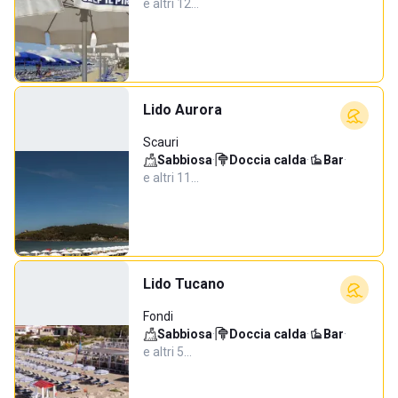
e altri 12…
Lido Aurora
Scauri
Sabbiosa
·
Doccia calda
·
Bar
·
e altri 11…
Lido Tucano
Fondi
Sabbiosa
·
Doccia calda
·
Bar
·
e altri 5…