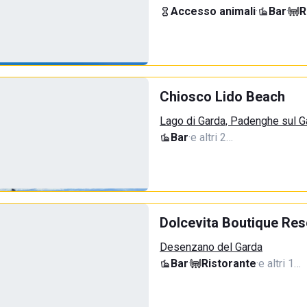
Accesso animali
·
Bar
·
R
Chiosco Lido Beach
Lago di Garda, Padenghe sul G
Bar
·
e altri 2…
Dolcevita Boutique Res
Desenzano del Garda
Bar
·
Ristorante
·
e altri 1…