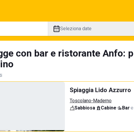
Seleziona date
gge con bar e ristorante Anfo: 
tino
ti
Spiaggia Lido Azzurro
Toscolano-Maderno
Sabbiosa
·
Cabine
·
Bar
·
e