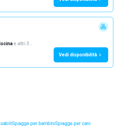
iscina
·
e altri 3…
Vedi disponibilità
sabili
Spiagge per bambini
Spiagge per cani