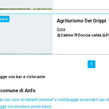
Agriturismo Dei Grippi
Sona
Cabine
·
Doccia calda
·
P
1
gge con bar e ristorante
l comune di Anfo
e con corsi di kitesurf windsurf e vela
Spiagge accessibili per di
gge con piscina e posto barca