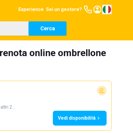
Experience
Sei un gestore?
Cerca
prenota online ombrellone
 altri 2…
Vedi disponibilità