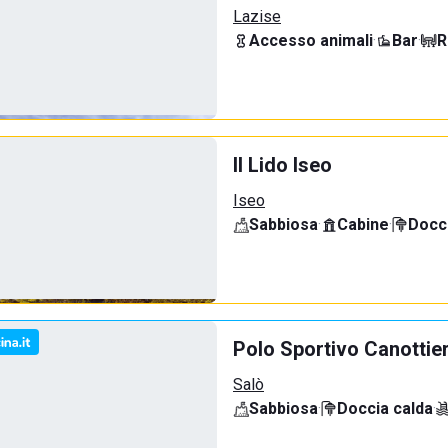
Lazise
Accesso animali
·
Bar
·
R
Il Lido Iseo
Iseo
Sabbiosa
·
Cabine
·
Docci
Polo Sportivo Canottie
Salò
Sabbiosa
·
Doccia calda
·