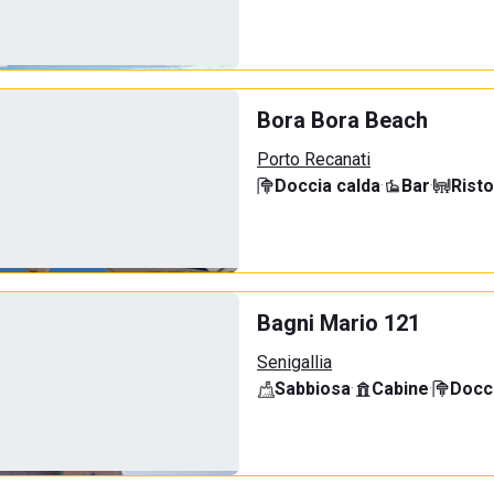
Bora Bora Beach
Porto Recanati
Doccia calda
·
Bar
·
Rist
Bagni Mario 121
Senigallia
Sabbiosa
·
Cabine
·
Docci