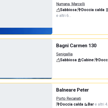
Numana, Marcelli
Sabbiosa
·
Doccia calda
·
e altri 6…
Bagni Carmen 130
Senigallia
Sabbiosa
·
Cabine
·
Docci
Balneare Peter
Porto Recanati
Doccia calda
·
Bar
·
e altri 