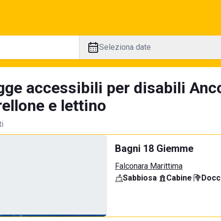
Seleziona date
ge accessibili per disabili Anc
llone e lettino
ti
Bagni 18 Giemme
Falconara Marittima
Sabbiosa
·
Cabine
·
Docci