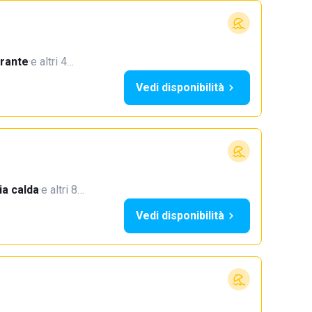
orante
·
e altri 4…
Vedi disponibilità
a calda
·
e altri 8…
Vedi disponibilità