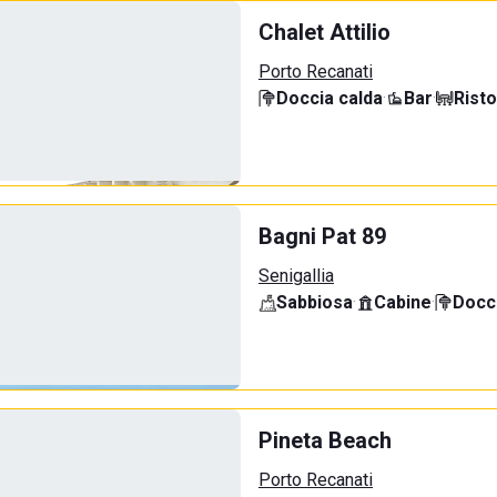
Chalet Attilio
Porto Recanati
Doccia calda
·
Bar
·
Rist
Bagni Pat 89
Senigallia
Sabbiosa
·
Cabine
·
Docci
Pineta Beach
Porto Recanati