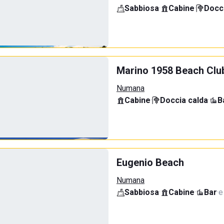
Sabbiosa
·
Cabine
·
Docci
Marino 1958 Beach Clu
Numana
Cabine
·
Doccia calda
·
B
Eugenio Beach
Numana
Sabbiosa
·
Cabine
·
Bar
·
e