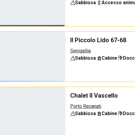
Sabbiosa
·
Accesso anima
Il Piccolo Lido 67-68
Senigallia
Sabbiosa
·
Cabine
·
Docci
Chalet Il Vascello
Porto Recanati
Sabbiosa
·
Cabine
·
Docci