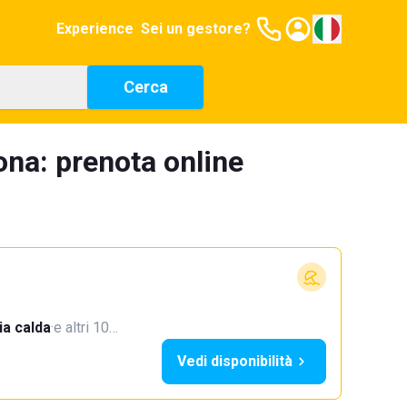
Experience
Sei un gestore?
Cerca
ona: prenota online
a calda
·
e altri 10…
Vedi disponibilità