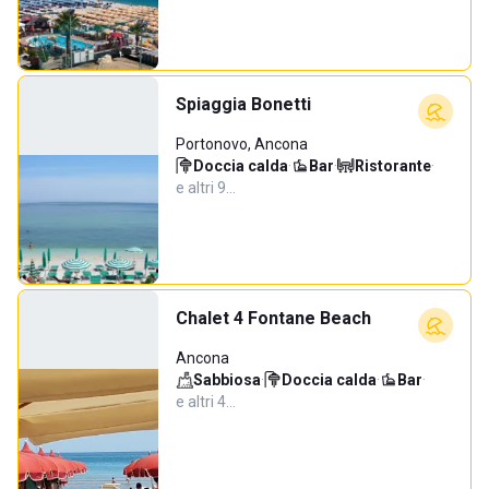
Spiaggia Bonetti
Portonovo, Ancona
Doccia calda
·
Bar
·
Ristorante
·
e altri 9…
Chalet 4 Fontane Beach
Ancona
Sabbiosa
·
Doccia calda
·
Bar
·
e altri 4…