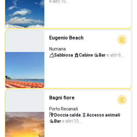
e altri 10…
Eugenio Beach
Numana
Sabbiosa
·
Cabine
·
Bar
·
e altri 6…
Bagni fiore
Porto Recanati
Doccia calda
·
Accesso animali
·
Bar
·
e altri 10…