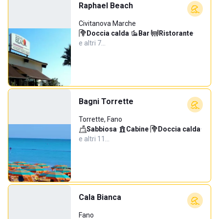
Raphael Beach
Civitanova Marche
Doccia calda
·
Bar
·
Ristorante
·
e altri 7…
Bagni Torrette
Torrette, Fano
Sabbiosa
·
Cabine
·
Doccia calda
·
e altri 11…
Cala Bianca
Fano