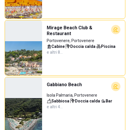
Mirage Beach Club &
Restaurant
Portovenere, Portovenere
Cabine
·
Doccia calda
·
Piscina
·
e altri 8…
Gabbiano Beach
Isola Palmaria, Portovenere
Sabbiosa
·
Doccia calda
·
Bar
·
e altri 4…