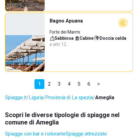
Bagno Apuana
Forte dei Marmi
Sabbiosa
·
Cabine
·
Doccia calda
·
e altri 12…
1
2
3
4
5
6
>
Spiagge.it
Liguria
Provincia di La spezia
Ameglia
Scopri le diverse tipologie di spiagge nel
comune di Ameglia
Spiagge con bar e ristorante
Spiagge attrezzate