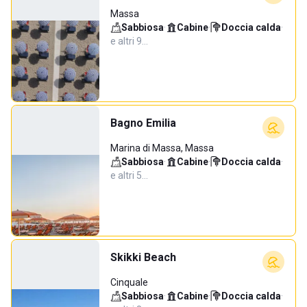
Massa
Sabbiosa
·
Cabine
·
Doccia calda
·
e altri 9…
Bagno Emilia
Marina di Massa, Massa
Sabbiosa
·
Cabine
·
Doccia calda
·
e altri 5…
Skikki Beach
Cinquale
Sabbiosa
·
Cabine
·
Doccia calda
·