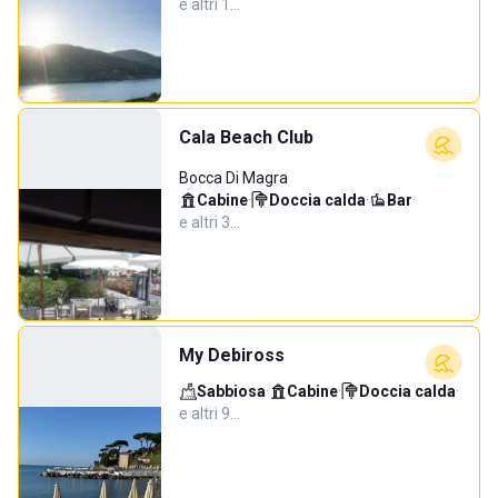
e altri 1…
Cala Beach Club
Bocca Di Magra
Cabine
·
Doccia calda
·
Bar
·
e altri 3…
My Debiross
Sabbiosa
·
Cabine
·
Doccia calda
·
e altri 9…