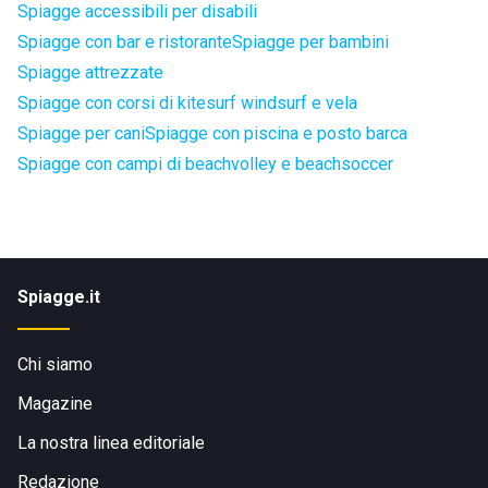
Spiagge accessibili per disabili
Spiagge con bar e ristorante
Spiagge per bambini
Spiagge attrezzate
Spiagge con corsi di kitesurf windsurf e vela
Spiagge per cani
Spiagge con piscina e posto barca
Spiagge con campi di beachvolley e beachsoccer
Spiagge.it
Chi siamo
Magazine
La nostra linea editoriale
Redazione