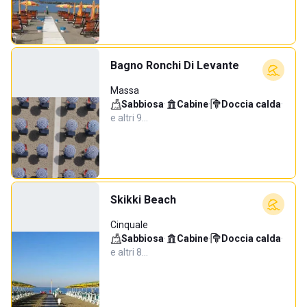
Bagno Ronchi Di Levante
Massa
Sabbiosa
·
Cabine
·
Doccia calda
·
e altri 9…
Skikki Beach
Cinquale
Sabbiosa
·
Cabine
·
Doccia calda
·
e altri 8…