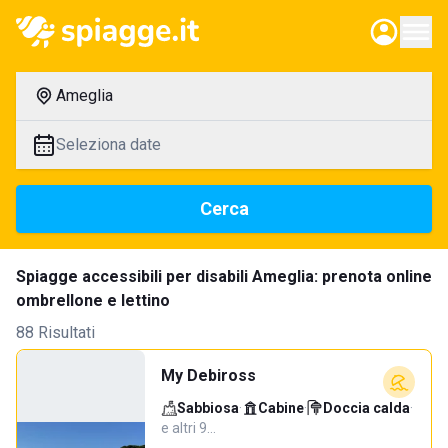
Ameglia
Seleziona date
Cerca
Spiagge accessibili per disabili Ameglia: prenota online
ombrellone e lettino
88 Risultati
My Debiross
Sabbiosa
·
Cabine
·
Doccia calda
·
e altri 9…