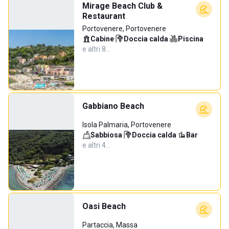
Mirage Beach Club &
Restaurant
Portovenere, Portovenere
Cabine
·
Doccia calda
·
Piscina
·
e altri 8…
Gabbiano Beach
Isola Palmaria, Portovenere
Sabbiosa
·
Doccia calda
·
Bar
·
e altri 4…
Oasi Beach
Partaccia, Massa