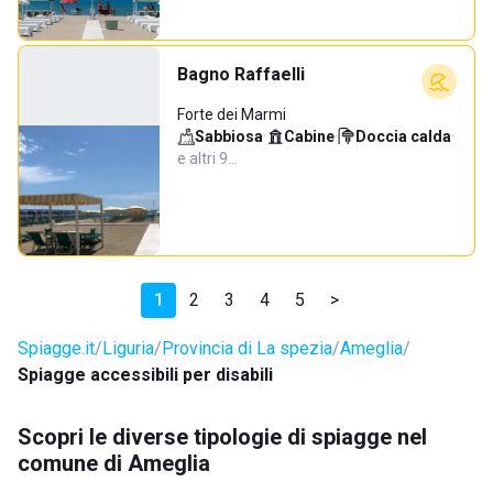
Bagno Raffaelli
Forte dei Marmi
Sabbiosa
·
Cabine
·
Doccia calda
·
e altri 9…
1
2
3
4
5
>
Spiagge.it
Liguria
Provincia di La spezia
Ameglia
Spiagge accessibili per disabili
Scopri le diverse tipologie di spiagge nel
comune di Ameglia