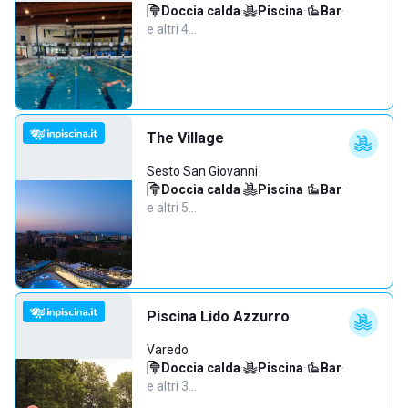
Doccia calda
·
Piscina
·
Bar
·
e altri 4…
The Village
Sesto San Giovanni
Doccia calda
·
Piscina
·
Bar
·
e altri 5…
Piscina Lido Azzurro
Varedo
Doccia calda
·
Piscina
·
Bar
·
e altri 3…