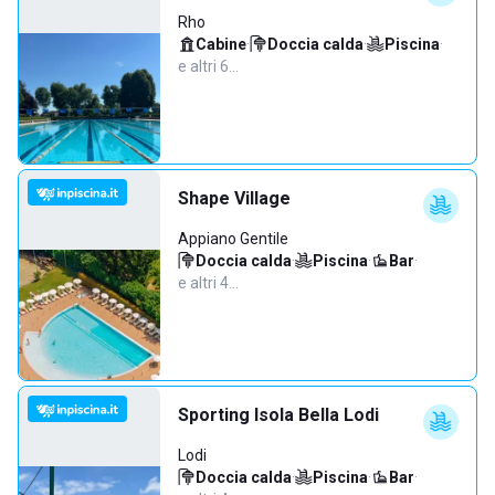
Rho
Cabine
·
Doccia calda
·
Piscina
·
e altri 6…
Shape Village
Appiano Gentile
Doccia calda
·
Piscina
·
Bar
·
e altri 4…
Sporting Isola Bella Lodi
Lodi
Doccia calda
·
Piscina
·
Bar
·