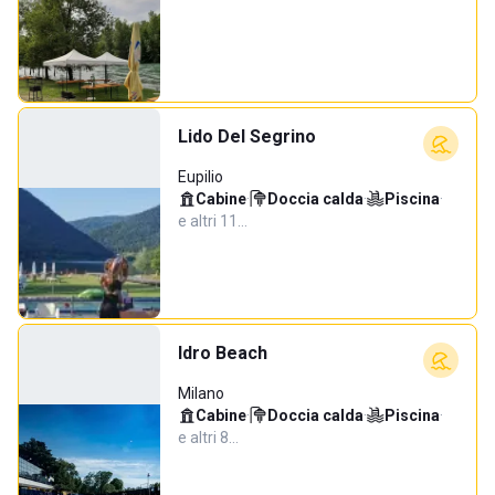
Lido Del Segrino
Eupilio
Cabine
·
Doccia calda
·
Piscina
·
e altri 11…
Idro Beach
Milano
Cabine
·
Doccia calda
·
Piscina
·
e altri 8…