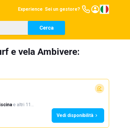
Experience
Sei un gestore?
Cerca
urf e vela Ambivere:
iscina
·
e altri 11…
Vedi disponibilità