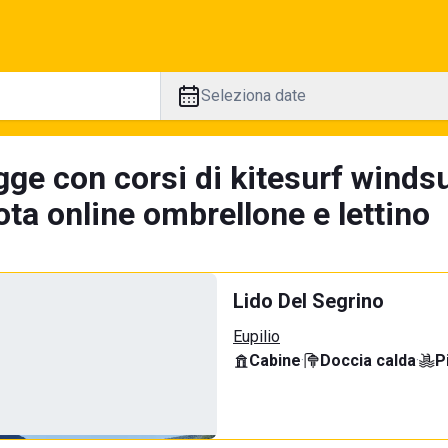
Seleziona date
gge con corsi di kitesurf winds
ta online ombrellone e lettino
Lido Del Segrino
Eupilio
Cabine
·
Doccia calda
·
P