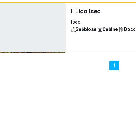
Il Lido Iseo
Iseo
Sabbiosa
·
Cabine
·
Docci
1