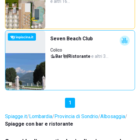
e altri 16…
Seven Beach Club
Colico
Bar
·
Ristorante
·
e altri 3…
1
Spiagge.it
Lombardia
Provincia di Sondrio
Albosaggia
Spiagge con bar e ristorante