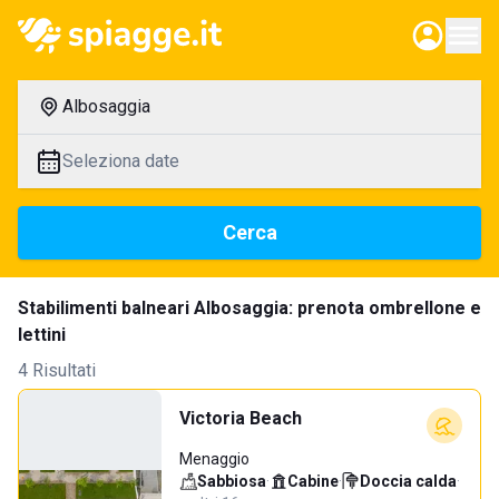
Albosaggia
Seleziona date
Cerca
Stabilimenti balneari Albosaggia: prenota ombrellone e
lettini
4 Risultati
Victoria Beach
Menaggio
Sabbiosa
·
Cabine
·
Doccia calda
·