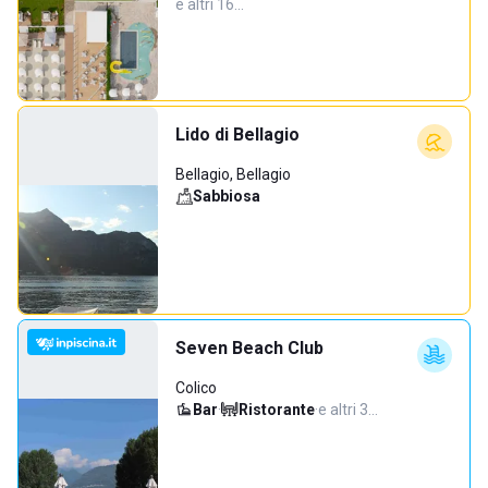
e altri 16…
Lido di Bellagio
Bellagio, Bellagio
Sabbiosa
Seven Beach Club
Colico
Bar
·
Ristorante
·
e altri 3…