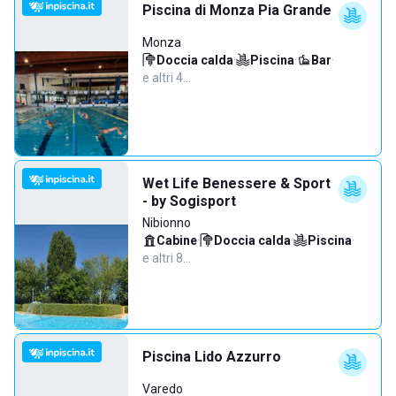
Piscina di Monza Pia Grande
Monza
Doccia calda
·
Piscina
·
Bar
·
e altri 4…
Wet Life Benessere & Sport
- by Sogisport
Nibionno
Cabine
·
Doccia calda
·
Piscina
·
e altri 8…
Piscina Lido Azzurro
Varedo