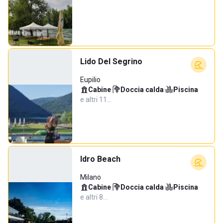
Lido Del Segrino
Eupilio
Cabine
·
Doccia calda
·
Piscina
·
e altri 11…
Idro Beach
Milano
Cabine
·
Doccia calda
·
Piscina
·
e altri 8…