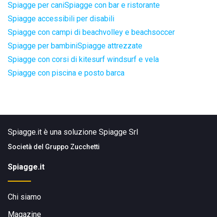
Spiagge per cani
Spiagge con bar e ristorante
Spiagge accessibili per disabili
Spiagge con campi di beachvolley e beachsoccer
Spiagge per bambini
Spiagge attrezzate
Spiagge con corsi di kitesurf windsurf e vela
Spiagge con piscina e posto barca
Spiagge.it è una soluzione Spiagge Srl
Società del
Gruppo Zucchetti
Spiagge.it
Chi siamo
Magazine