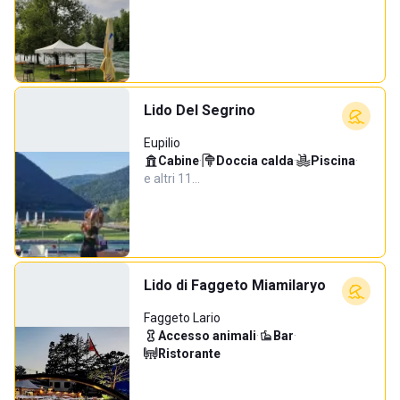
Lido Del Segrino
Eupilio
Cabine
·
Doccia calda
·
Piscina
·
e altri 11…
Lido di Faggeto Miamilaryo
Faggeto Lario
Accesso animali
·
Bar
·
Ristorante