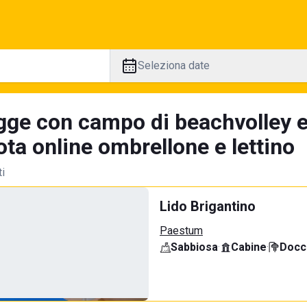
Seleziona date
gge con campo di beachvolley e
ta online ombrellone e lettino
ti
Lido Brigantino
Paestum
Sabbiosa
·
Cabine
·
Docci