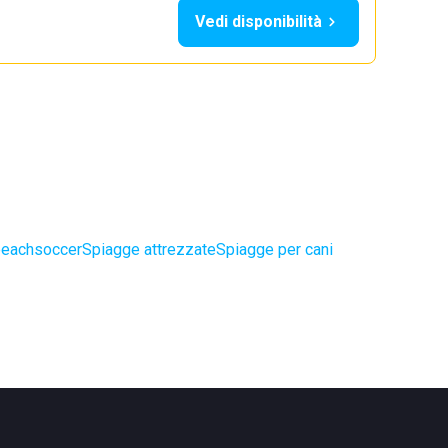
Vedi disponibilità
beachsoccer
Spiagge attrezzate
Spiagge per cani