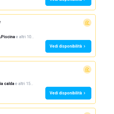
e
Piscina
·
e altri 10…
Vedi disponibilità
a calda
·
e altri 15…
Vedi disponibilità