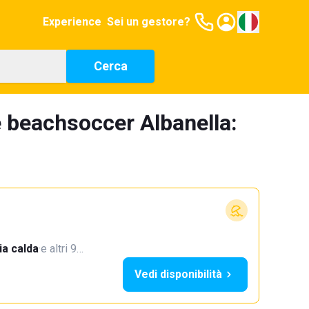
Experience
Sei un gestore?
Cerca
 beachsoccer Albanella:
a calda
·
e altri 9…
Vedi disponibilità