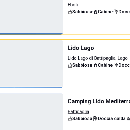
Eboli
Sabbiosa
·
Cabine
·
Docci
Lido Lago
Lido Lago di Battipaglia, Lago
Sabbiosa
·
Cabine
·
Docci
Camping Lido Mediterr
Battipaglia
Sabbiosa
·
Doccia calda
·