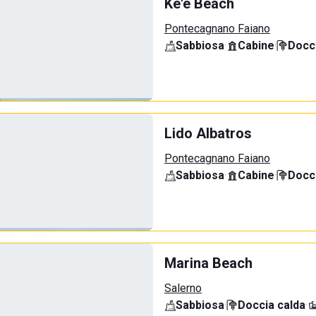
Ke'e Beach
Pontecagnano Faiano
Sabbiosa
·
Cabine
·
Docci
Lido Albatros
Pontecagnano Faiano
Sabbiosa
·
Cabine
·
Docci
Marina Beach
Salerno
Sabbiosa
·
Doccia calda
·