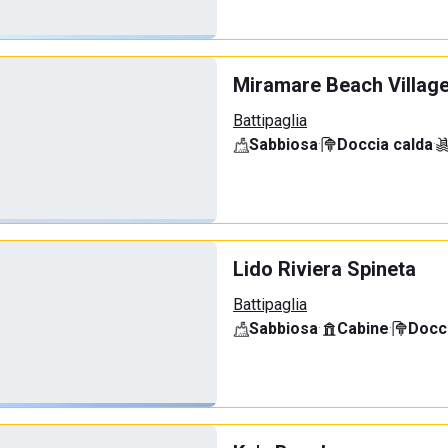
Miramare Beach Villag
Battipaglia
Sabbiosa
·
Doccia calda
·
Lido Riviera Spineta
Battipaglia
Sabbiosa
·
Cabine
·
Docci