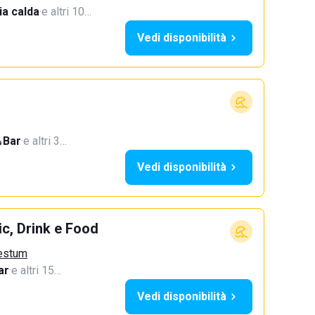
a calda
·
e altri 10…
Vedi disponibilità
Bar
·
e altri 3…
Vedi disponibilità
c, Drink e Food
aestum
ar
·
e altri 15…
Vedi disponibilità