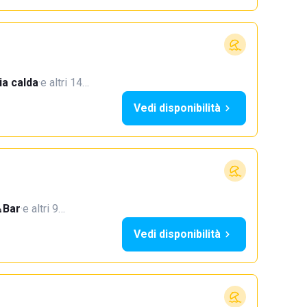
a calda
·
e altri 14…
Vedi disponibilità
Bar
·
e altri 9…
Vedi disponibilità