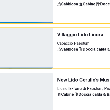
Sabbiosa
·
Cabine
·
Docci
Villaggio Lido Linora
Capaccio Paestum
Sabbiosa
·
Doccia calda
·
New Lido Cerullo's Musi
Licinella-Torre di Paestum, P
Cabine
·
Doccia calda
·
B