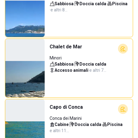
Sabbiosa
·
Doccia calda
·
Piscina
·
e altri 8…
Chalet de Mar
Minori
Sabbiosa
·
Doccia calda
·
Accesso animali
·
e altri 7…
Capo di Conca
Conca dei Marini
Cabine
·
Doccia calda
·
Piscina
·
e altri 11…