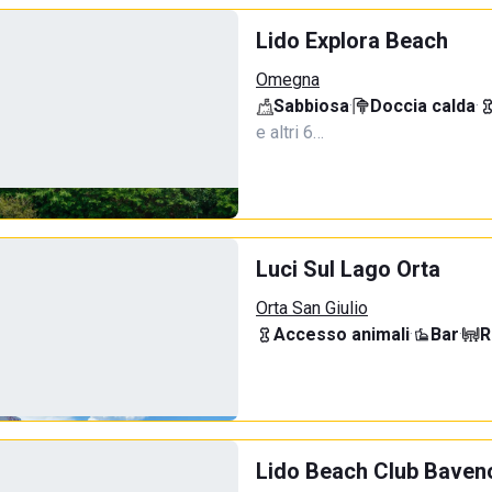
Lido Explora Beach
Omegna
Sabbiosa
·
Doccia calda
·
e altri 6…
Luci Sul Lago Orta
Orta San Giulio
Accesso animali
·
Bar
·
R
Lido Beach Club Baven