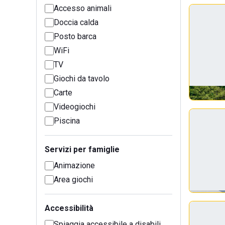
Accesso animali
Doccia calda
Posto barca
WiFi
TV
Giochi da tavolo
Carte
Videogiochi
Piscina
Servizi per famiglie
Animazione
Area giochi
Accessibilità
Spiaggia accessibile a disabili