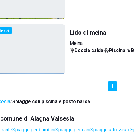
Lido di meina
Meina
Doccia calda
·
Piscina
·
B
1
sesia
Spiagge con piscina e posto barca
el comune di Alagna Valsesia
orante
Spiagge per bambini
Spiagge per cani
Spiagge attrezzate
S