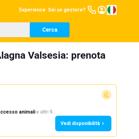
Experience
Sei un gestore?
Cerca
lagna Valsesia: prenota
ccesso animali
·
e altri 9…
Vedi disponibilità