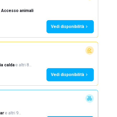
Accesso animali
·
Vedi disponibilità
a calda
·
e altri 8…
Vedi disponibilità
ar
·
e altri 9…