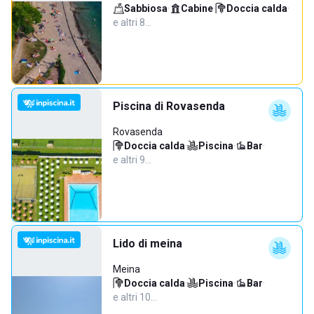
Sabbiosa
·
Cabine
·
Doccia calda
·
e altri 8…
Piscina di Rovasenda
Rovasenda
Doccia calda
·
Piscina
·
Bar
·
e altri 9…
Lido di meina
Meina
Doccia calda
·
Piscina
·
Bar
·
e altri 10…