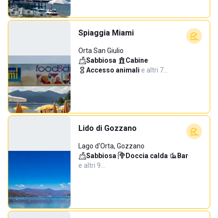
Spiaggia Miami
Orta San Giulio
Sabbiosa
·
Cabine
·
Accesso animali
·
e altri 7…
Lido di Gozzano
Lago d'Orta, Gozzano
Sabbiosa
·
Doccia calda
·
Bar
·
e altri 9…