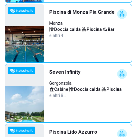
Piscina di Monza Pia Grande
Monza
Doccia calda
·
Piscina
·
Bar
·
e altri 4…
Seven Infinity
Gorgonzola
Cabine
·
Doccia calda
·
Piscina
·
e altri 8…
Piscina Lido Azzurro