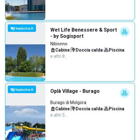
Wet Life Benessere & Sport
- by Sogisport
Nibionno
Cabine
·
Doccia calda
·
Piscina
·
e altri 8…
Oplà Village - Burago
Burago di Molgora
Cabine
·
Doccia calda
·
Piscina
·
e altri 5…