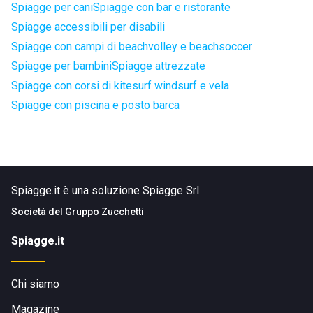
Spiagge per cani
Spiagge con bar e ristorante
Spiagge accessibili per disabili
Spiagge con campi di beachvolley e beachsoccer
Spiagge per bambini
Spiagge attrezzate
Spiagge con corsi di kitesurf windsurf e vela
Spiagge con piscina e posto barca
Spiagge.it è una soluzione Spiagge Srl
Società del
Gruppo Zucchetti
Spiagge.it
Chi siamo
Magazine