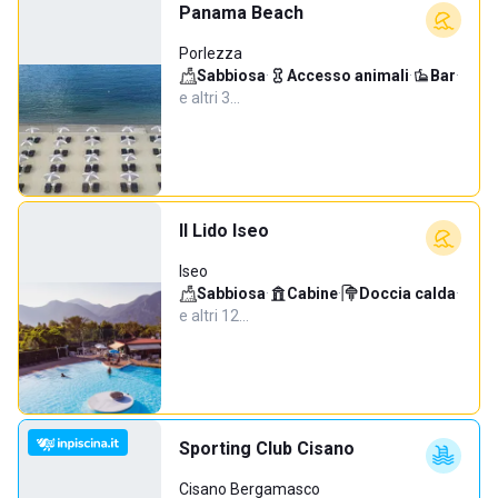
Panama Beach
Porlezza
Sabbiosa
·
Accesso animali
·
Bar
·
e altri 3…
Il Lido Iseo
Iseo
Sabbiosa
·
Cabine
·
Doccia calda
·
e altri 12…
Sporting Club Cisano
Cisano Bergamasco