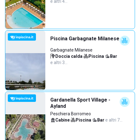
e altri 4…
Piscina Garbagnate Milanese
Garbagnate Milanese
Doccia calda
·
Piscina
·
Bar
·
e altri 3…
Gardanella Sport Village -
Ayland
Peschiera Borromeo
Cabine
·
Piscina
·
Bar
·
e altri 7…