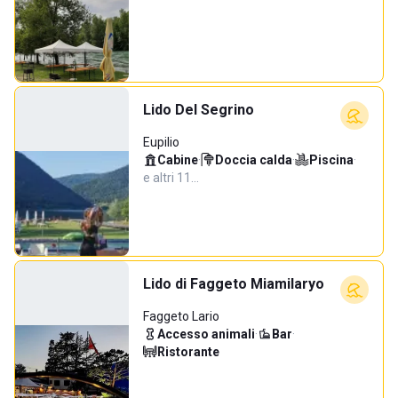
Lido Del Segrino
Eupilio
Cabine
·
Doccia calda
·
Piscina
·
e altri 11…
Lido di Faggeto Miamilaryo
Faggeto Lario
Accesso animali
·
Bar
·
Ristorante