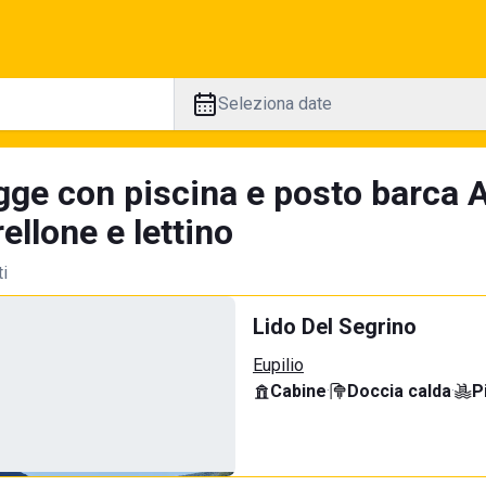
Seleziona date
gge con piscina e posto barca A
llone e lettino
ti
Lido Del Segrino
Eupilio
Cabine
·
Doccia calda
·
P