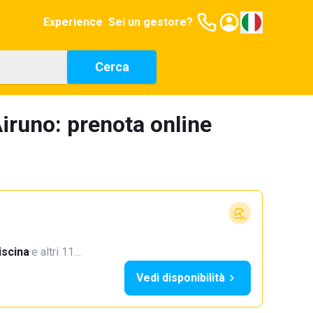
Experience
Sei un gestore?
Cerca
iruno: prenota online
iscina
·
e altri 11…
Vedi disponibilità