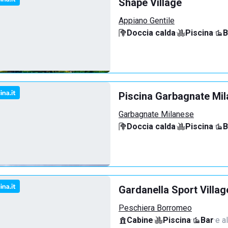
Shape Village
Appiano Gentile
Doccia calda
·
Piscina
·
B
Piscina Garbagnate Mi
Garbagnate Milanese
Doccia calda
·
Piscina
·
B
Gardanella Sport Villag
Peschiera Borromeo
Cabine
·
Piscina
·
Bar
·
e al