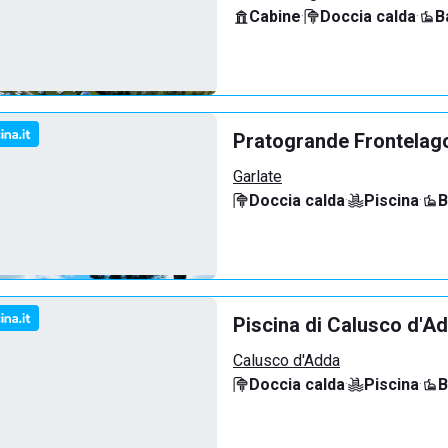
Cabine
·
Doccia calda
·
B
Pratogrande Frontelag
Garlate
Doccia calda
·
Piscina
·
B
Piscina di Calusco d'A
Calusco d'Adda
Doccia calda
·
Piscina
·
B