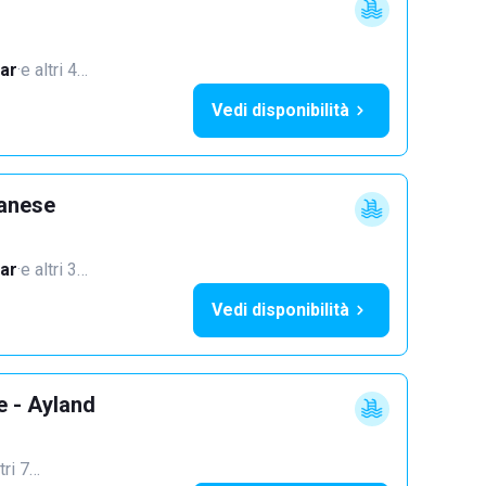
ar
·
e altri 4…
Vedi disponibilità
lanese
ar
·
e altri 3…
Vedi disponibilità
e - Ayland
tri 7…