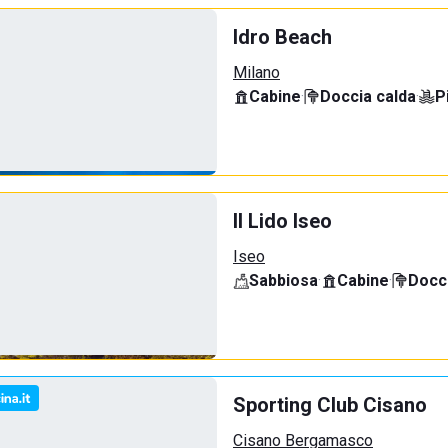
Idro Beach
Milano
Cabine
·
Doccia calda
·
P
Il Lido Iseo
Iseo
Sabbiosa
·
Cabine
·
Docci
Sporting Club Cisano
Cisano Bergamasco