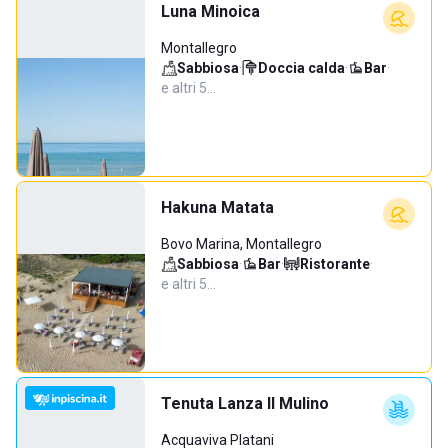
Luna Minoica
Montallegro
Sabbiosa
·
Doccia calda
·
Bar
·
e altri 5…
Hakuna Matata
Bovo Marina, Montallegro
Sabbiosa
·
Bar
·
Ristorante
·
e altri 5…
Tenuta Lanza Il Mulino
Acquaviva Platani