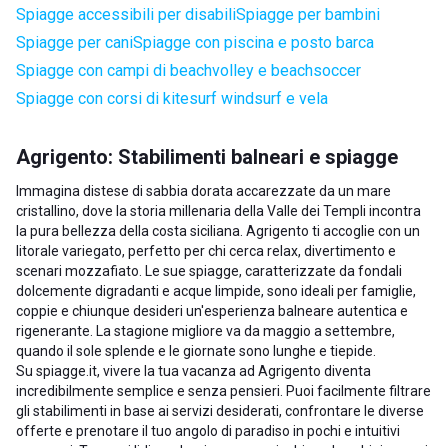
Spiagge accessibili per disabili
Spiagge per bambini
Spiagge per cani
Spiagge con piscina e posto barca
Spiagge con campi di beachvolley e beachsoccer
Spiagge con corsi di kitesurf windsurf e vela
Agrigento: Stabilimenti balneari e spiagge
Immagina distese di sabbia dorata accarezzate da un mare
cristallino, dove la storia millenaria della Valle dei Templi incontra
la pura bellezza della costa siciliana. Agrigento ti accoglie con un
litorale variegato, perfetto per chi cerca relax, divertimento e
scenari mozzafiato. Le sue spiagge, caratterizzate da fondali
dolcemente digradanti e acque limpide, sono ideali per famiglie,
coppie e chiunque desideri un'esperienza balneare autentica e
rigenerante. La stagione migliore va da maggio a settembre,
quando il sole splende e le giornate sono lunghe e tiepide.
Su spiagge.it, vivere la tua vacanza ad Agrigento diventa
incredibilmente semplice e senza pensieri. Puoi facilmente filtrare
gli stabilimenti in base ai servizi desiderati, confrontare le diverse
offerte e prenotare il tuo angolo di paradiso in pochi e intuitivi