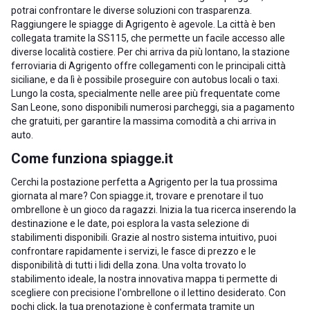
potrai confrontare le diverse soluzioni con trasparenza.
Raggiungere le spiagge di Agrigento è agevole. La città è ben
collegata tramite la SS115, che permette un facile accesso alle
diverse località costiere. Per chi arriva da più lontano, la stazione
ferroviaria di Agrigento offre collegamenti con le principali città
siciliane, e da lì è possibile proseguire con autobus locali o taxi.
Lungo la costa, specialmente nelle aree più frequentate come
San Leone, sono disponibili numerosi parcheggi, sia a pagamento
che gratuiti, per garantire la massima comodità a chi arriva in
auto.
Come funziona spiagge.it
Cerchi la postazione perfetta a Agrigento per la tua prossima
giornata al mare? Con spiagge.it, trovare e prenotare il tuo
ombrellone è un gioco da ragazzi. Inizia la tua ricerca inserendo la
destinazione e le date, poi esplora la vasta selezione di
stabilimenti disponibili. Grazie al nostro sistema intuitivo, puoi
confrontare rapidamente i servizi, le fasce di prezzo e le
disponibilità di tutti i lidi della zona. Una volta trovato lo
stabilimento ideale, la nostra innovativa mappa ti permette di
scegliere con precisione l'ombrellone o il lettino desiderato. Con
pochi click, la tua prenotazione è confermata tramite un