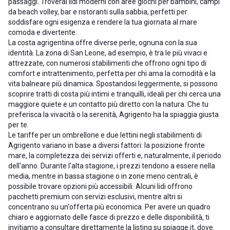
passaggi. Troverai lidi moderni con aree giochi per bambini, campi
da beach volley, bar e ristoranti sulla sabbia, perfetti per
soddisfare ogni esigenza e rendere la tua giornata al mare
comoda e divertente.
La costa agrigentina offre diverse perle, ognuna con la sua
identità. La zona di San Leone, ad esempio, è tra le più vivaci e
attrezzate, con numerosi stabilimenti che offrono ogni tipo di
comfort e intrattenimento, perfetta per chi ama la comodità e la
vita balneare più dinamica. Spostandosi leggermente, si possono
scoprire tratti di costa più intimi e tranquilli, ideali per chi cerca una
maggiore quiete e un contatto più diretto con la natura. Che tu
preferisca la vivacità o la serenità, Agrigento ha la spiaggia giusta
per te.
Le tariffe per un ombrellone e due lettini negli stabilimenti di
Agrigento variano in base a diversi fattori: la posizione fronte
mare, la completezza dei servizi offerti e, naturalmente, il periodo
dell'anno. Durante l'alta stagione, i prezzi tendono a essere nella
media, mentre in bassa stagione o in zone meno centrali, è
possibile trovare opzioni più accessibili. Alcuni lidi offrono
pacchetti premium con servizi esclusivi, mentre altri si
concentrano su un'offerta più economica. Per avere un quadro
chiaro e aggiornato delle fasce di prezzo e delle disponibilità, ti
invitiamo a consultare direttamente la listing su spiagge.it, dove