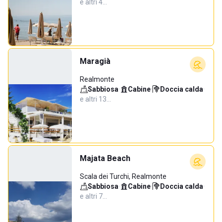
e altri 4…
Maragià
Realmonte
Sabbiosa
·
Cabine
·
Doccia calda
·
e altri 13…
Majata Beach
Scala dei Turchi, Realmonte
Sabbiosa
·
Cabine
·
Doccia calda
·
e altri 7…