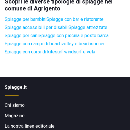
Scopri le diverse tipologie di spiagge nel
comune di Agrigento
Spiagge per bambini
Spiagge con bar e ristorante
Spiagge accessibili per disabili
Spiagge attrezzate
Spiagge per cani
Spiagge con piscina e posto barca
Spiagge con campi di beachvolley e beachsoccer
Spiagge con corsi di kitesurf windsurf e vela
Spiagge.it
Chi siamo
Magazine
La nostra linea editoriale