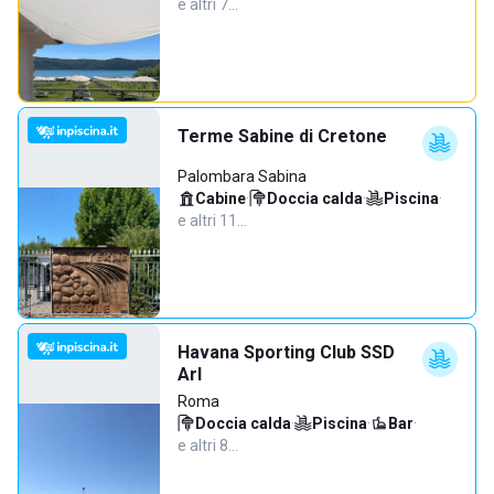
e altri 7…
Terme Sabine di Cretone
Palombara Sabina
Cabine
·
Doccia calda
·
Piscina
·
e altri 11…
Havana Sporting Club SSD
Arl
Roma
Doccia calda
·
Piscina
·
Bar
·
e altri 8…