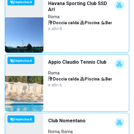
Havana Sporting Club SSD
Arl
Roma
Doccia calda
·
Piscina
·
Bar
·
e altri 8…
Appio Claudio Tennis Club
Roma
Doccia calda
·
Piscina
·
Bar
·
e altri 6…
Club Nomentano
Roma, Roma