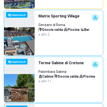
Matrix Sporting Village
Genzano di Roma
Doccia calda
·
Piscina
·
Bar
·
e altri 2…
Terme Sabine di Cretone
Palombara Sabina
Cabine
·
Doccia calda
·
Piscina
·
e altri 11…