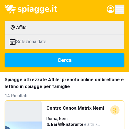
Affile
Seleziona date
Cerca
Spiagge attrezzate Affile: prenota online ombrellone e
lettino in spiagge per famiglie
14 Risultati
Centro Canoa Matrix Nemi
Roma, Nemi
Bar
·
Ristorante
·
e altri 7…