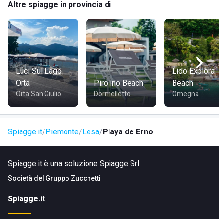
Altre spiagge in provincia di
SERVIZI
Ombrelloni e lettini
Chiringuito con colazioni, aperitivi e gelati
Piatti freddi
Area relax fronte lago
Luci Sul Lago
Lido Explora
Parcheggio nelle vicinanze
Orta
Pirolino Beach
Beach
Musica e atmosfera da beach club
Orta San Giulio
Dormelletto
Omegna
DOVE SI TROVA
Spiagge.it
Piemonte
Lesa
Playa de Erno
Via C. Davicini, 28040 Lesa (NO)
COME RAGGIUNGERE
Spiagge.it è una soluzione Spiagge Srl
Società del
Gruppo Zucchetti
In auto:
inserisci l’indirizzo nel navigatore e segui le
indicazioni per Lesa e la spiaggia dell’Erno lungo il Lago
Spiagge.it
Maggiore.