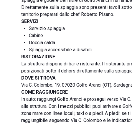
spiaggia e godere del mare di Golfo Aranci in un amb
Direttamente sulla spiaggia sono presenti tavoli sotto
territorio preparati dallo chef Roberto Pisano.
SERVIZI
Servizio spiaggia
Cabine
Doccia calda
Spiaggia accessibile a disabili
RISTORAZIONE
La struttura dispone di bar e ristorante. Il ristorante p
posizionati sotto il dehors direttamente sulla spiaggia
DOVE SI TROVA
Via C. Colombo, 19, 07020 Golfo Aranci (OT), Sardegna
COME RAGGIUNGERE
In auto: raggiungi Golfo Aranci e prosegui verso Via 
alla struttura. Con i mezzi pubblici: puoi arrivare a Gol
zona mare con linee locali, taxi o a piedi. A piedi: se ti
raggiungibile seguendo Via C. Colombo e le indicazioni