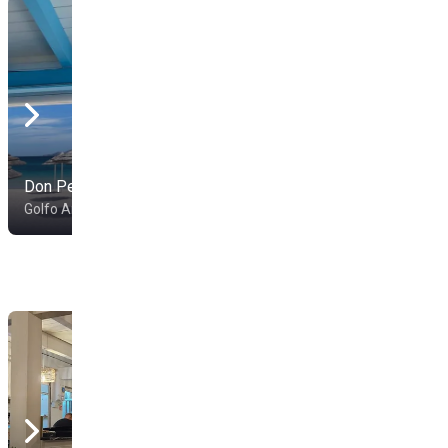
White Beach La
Don Pedro beach
Spiaggia Bianca
Golfo Aranci
Golfo Aranci