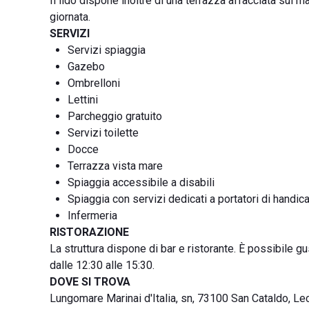
Il lido dispone inoltre di una terrazza affacciata sul m
giornata.
SERVIZI
Servizi spiaggia
Gazebo
Ombrelloni
Lettini
Parcheggio gratuito
Servizi toilette
Docce
Terrazza vista mare
Spiaggia accessibile a disabili
Spiaggia con servizi dedicati a portatori di handic
Infermeria
RISTORAZIONE
La struttura dispone di bar e ristorante. È possibile gu
dalle 12:30 alle 15:30.
DOVE SI TROVA
Lungomare Marinai d'Italia, sn, 73100 San Cataldo, Lec