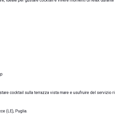
are, ideale per gustare cocktail e vivere momenti di relax durante 
ap
stare cocktail sulla terrazza vista mare e usufruire del servizio r
ce (LE), Puglia.