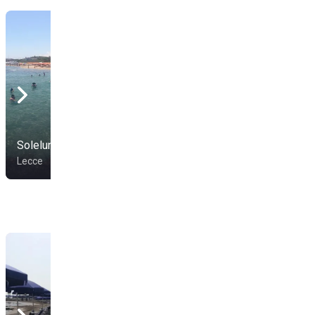
Torre Rinalda Camping
Soleluna
Village
Lecce
Lecce