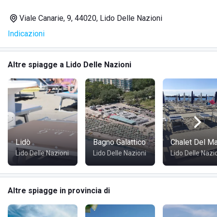
SERVIZI
Viale Canarie, 9, 44020, Lido Delle Nazioni
Ombrelloni
Indicazioni
Lettini
Zona lounge
Cabine
Altre spiagge a Lido Delle Nazioni
Accesso animali
Doccia calda
Wi-Fi
TV
Spiaggia accessibile a disabili
Servizio bar sotto l’ombrellone
Beach volley
Lidò
Bagno Galattico
Chalet Del M
Calcio balilla
Lido Delle Nazioni
Lido Delle Nazioni
Lido Delle Nazi
Beach tennis
Animazione
Area giochi
Altre spiagge in provincia di
Infermeria
RISTORAZIONE