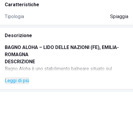
Caratteristiche
Tipologia
Spiaggia
Descrizione
BAGNO ALOHA – LIDO DELLE NAZIONI (FE), EMILIA-
ROMAGNA
DESCRIZIONE
Bagno Aloha è uno stabilimento balneare situato sul
lungomare di Lido delle Nazioni, con ampia spiaggia
Leggi di più
attrezzata e servizi pensati per famiglie, coppie e gruppi di
amici.
La struttura offre ombrelloni con lettini e zona lounge.
L’ambiente è curato e accogliente, ideale per chi desidera
trascorrere una giornata di mare all’insegna del comfort e
del relax.
Durante la stagione estiva vengono organizzati aperitivi al
tramonto, serate musicali ed eventi dedicati ai più piccoli.