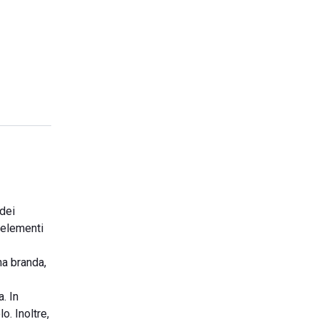
 dei
 elementi
na branda,
. In
. Inoltre,