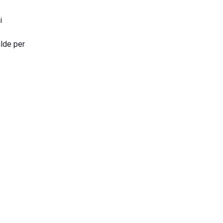
i
alde per