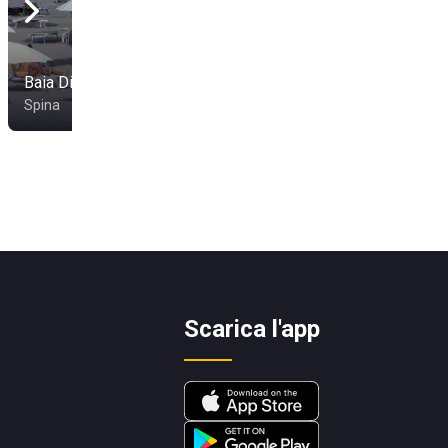
Baia Di Maui 44
Bagno Le Piramidi
Spina
Spina
Scarica l'app