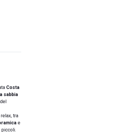
mata
Costa
ma sabbia
 del
relax, tra
oramica
e
piccoli.