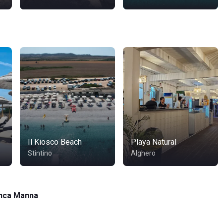
Il Kiosco Beach
Playa Natural
Stintino
Alghero
anca Manna