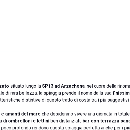
zato
situato lungo la
SP13 ad Arzachena
, nel cuore della rino
le di rara bellezza, la spiaggia prende il nome dalla sua
finissi
teristiche distintive di questo tratto di costa tra i più suggestivi
e e amanti del mare
che desiderano vivere una giornata in totale 
ta di
ombrelloni e lettini
ben distanziati,
bar con terrazza pan
re poco profondo rendono questa spiaggia perfetta anche per i più 