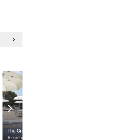
The Grove Beach Club
Arzachena