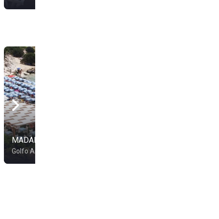
MADALUBE
Lido Sardegna
Golfo Aranci
Sassari